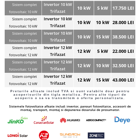
Invertor 10 kW
Sistem complet
10 kW
5 kW
17.750 LEI
Trifazat
fotovoltaic 10 kW
Invertor 10 kW
Sistem complet
10 kW
10 kW
28.000 LEI
Trifazat
fotovoltaic 10 kW
Invertor 10 kW
Sistem complet
10 kW
15 kW
38.500 LEI
Trifazat
fotovoltaic 10 kW
Invertor 12 kW
Sistem complet
12 kW
5 kW
22.000 LEI
Trifazat
fotovoltaic 12 kW
Invertor 12 kW
Sistem complet
12 kW
10 kW
32.500 LEI
Trifazat
fotovoltaic 12 kW
Invertor 12 kW
Sistem complet
12 kW
15 kW
43.000 LEI
Trifazat
fotovoltaic 12 kW
Preturile afisate
includ TVA
si sunt valabile doar pentru
acoperisurile din tigla metalica. Pentru alte tipuri de
acoperis o sa va transmitem o oferta personalizata.
Sistemele fotovoltaice afisate includ: invertor, panouri fotovoltaice, accesorii de
montaj, transport, montaj si depunerea dosarului de prosumator.