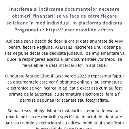
Înscrierea și încărcarea documentelor necesare
obtinerii finantarii se va face de către fiecare
solicitant în mod individual, in platforma dedicata
Programului: https://inscrierionline.afm.ro.
Aplicatia se va deschide doar la ora si data anuntate de AFM
pentru fiecare Regiune. ATENTIE! Inscrierea unui dosar pe
alta Regiune decat cea dedicata judetului de implementare va
duce la respingerea acestuia, iar documéntele vor trebui sa
fie valabile la data incarcarii lor in aplicatie.
O noutate fata de Ghidul Casa Verde 2023 o reprezinta faptul
ca documentele care vor fi obtinute online si au semnatura
electronica se vor incarca in aplicatie exact asa cum au fost
primite de la autoritati, cu semnatura electronica, fara a fi
permisa depunea lor scanate sau fotografiate.
Se pastreaza obligativitatea instalarii sistemului fotovoltaic
doar la adresa de domiciliu specificata in actul de identitate.
Adresa trebuie sa coincida si cu adresa imobilului specificata
in extrasul de Carte Funciara.