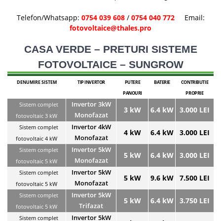
Telefon/Whatsapp:
0754 039 608
/
0754 040 772
Email:
fotovoltaice@thales.pro
CASA VERDE – PRETURI SISTEME
FOTOVOLTAICE – SUNGROW
DENUMIRE SISTEM
TIP INVERTOR
PUTERE
BATERIE
CONTRIBUTIE
PANOURI
PROPRIE
Invertor 3kW
Sistem complet
3 kW
6.4 kW
3.000 LEI
Monofazat
fotovoltaic 3 kW
Invertor 4kW
Sistem complet
4 kW
6.4 kW
3.000 LEI
Monofazat
fotovoltaic 4 kW
Invertor 5kW
Sistem complet
5 kW
6.4 kW
3.000 LEI
Monofazat
fotovoltaic 5 kW
Invertor 5kW
Sistem complet
5 kW
9.6 kW
7.500 LEI
Monofazat
fotovoltaic 5 kW
Invertor 5kW
Sistem complet
5 kW
6.4 kW
3.750 LEI
Trifazat
fotovoltaic 5 kW
Invertor 5kW
Sistem complet