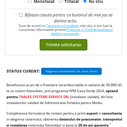
Monofazat
Trifazat
Nu stiu
Bifeaza casuta pentru ca butonul de mai jos sa
devina activ.
Sunt de acord cu
Termenii si Conditiile
site-ului si am luat la
cunostinta informatiile privind
Protectia si Confidentialitatea
datelor personale
.
STATUS CURENT:
Alegerea instalatorilor de catre clienti
Beneficiaza acum de o finantare nerambursabila in valoare de 30.000 LEI
la un sistem fotovoltaic, prin programul AFM Casa Verde 2024,
optand
pentru
THALES SYSTEMS SERVICE SRL
(instalator validat), din lista
instalatorilor validati de Administratia Fondului pentru Mediu.
Completeaza formularul de contact pentru a primi
suport
si
consultanta
in alegerea sistemului, obtinerea
dosarului de prosumator
,
transportul
*
si instalarea
sistemului fotovoltaic si pana la
20 de ani garantie