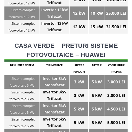
Trifazat
fotovoltaic 12 kW
Invertor 12 kW
Sistem complet
12 kW
10 kW
25.000 LEI
Trifazat
fotovoltaic 12 kW
Invertor 12 kW
Sistem complet
12 kW
15 kW
31.500 LEI
Trifazat
fotovoltaic 12 kW
CASA VERDE – PRETURI SISTEME
FOTOVOLTAICE – HUAWEI
DENUMIRE SISTEM
TIP INVERTOR
PUTERE
BATERIE
CONTRIBUTIE
PANOURI
PROPRIE
Invertor 3kW
Sistem complet
3 kW
5 kW
3.000 LEI
Monofazat
fotovoltaic 3 kW
Invertor 3kW
Sistem complet
3 kW
5 kW
3.000 LEI
Trifazat
fotovoltaic 3 kW
Invertor 5kW
Sistem complet
5 kW
5 kW
4.500 LEI
Monofazat
fotovoltaic 5 kW
Invertor 5kW
Sistem complet
5 kW
5 kW
5.500 LEI
Trifazat
fotovoltaic 5 kW