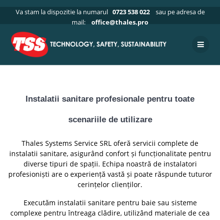
Skip
Acasa
»
Servicii oferite
»
Instalatii in constructii
»
Instalatii
Va stam la dispozitie la numarul
0723 538 022
sau pe adresa de
to
sanitare
mail:
office@thales.pro
content
Instalatii sanitare
Instalatii sanitare profesionale pentru toate
scenariile de utilizare
Thales Systems Service SRL oferă servicii complete de
instalatii sanitare, asigurând confort și funcționalitate pentru
diverse tipuri de spații. Echipa noastră de instalatori
profesioniști are o experiență vastă și poate răspunde tuturor
cerințelor clienților.
Executăm instalatii sanitare pentru baie sau sisteme
complexe pentru întreaga clădire, utilizând materiale de cea