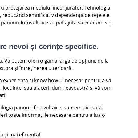
tru protejarea mediului înconjurător. Tehnologia
ă, reducând semnificativ dependența de rețelele
 panouri fotovoltaice vă pot ajuta să economisiți
 nevoi și cerințe specifice.
ă. Vă putem oferi o gamă largă de opțiuni, de la
stora și întreținerea ulterioară.
vem experiența și know-how-ul necesar pentru a vă
l locuinței sau afacerii dumneavoastră și vă vom
ții.
logia panouri fotovoltaice, suntem aici să vă
eri toate informațiile necesare pentru a lua o
 și mai eficientă!