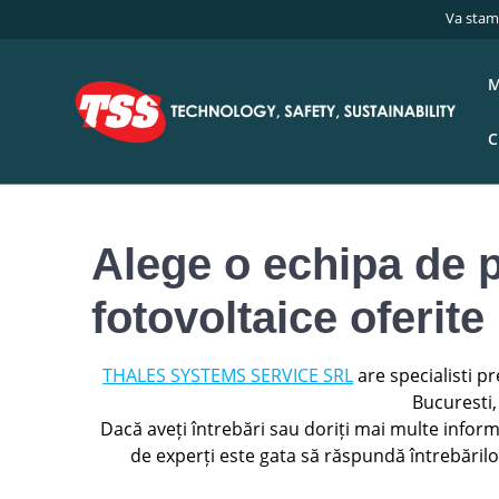
Skip
Va stam
Acas
to
content
Contact Firma
M
C
Alege o echipa de p
fotovoltaice oferite 
THALES SYSTEMS SERVICE SRL
are specialisti pr
Bucuresti, 
Dacă aveți întrebări sau doriți mai multe informa
de experți este gata să răspundă întrebăril