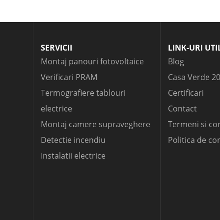
SERVICII
LINK-URI UTI
Montaj panouri fotovoltaice
Blog
Verificari PRAM
Casa Verde 2
Termografiere tablouri
Certificari
electrice
Contact
Montaj camere supraveghere
Termeni si con
Detectie incendiu
Politica de co
Instalatii electrice