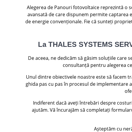
Alegerea de Panouri fotovoltaice reprezintă o s
avansată de care dispunem permite captarea ene
de energie convenționale. Fie că sunteți proprie
La THALES SYSTEMS SERVICE (
De aceea, ne dedicăm să găsim soluțiile care se
consultanță pentru alegerea celo
Unul dintre obiectivele noastre este să facem tr
ghida pas cu pas în procesul de implementare a 
ofe
Indiferent dacă aveți întrebări despre costu
ajutăm. Vă încurajăm să completați formularul
Așteptăm cu nerăb