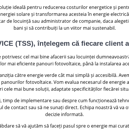
oluție ideală pentru reducerea costurilor energetice și pen
rgiei solare și transformarea acesteia în energie electric
tar de locuință sau administrator de companie, daca alegeti
bani și să contribuiți la un viitor mai sustenabil.
TSS), înțelegem că fiecare client are
 potrivesc cel mai bine afacerii sau locuinței dumneavoastr
r mai eficiente panouri fotovoltaice, până la instalarea ace
anziția către energie verde cât mai simplă și accesibilă. A
panourilor fotovoltaice. Vom evalua necesarul de energie a
ri cele mai bune soluții, adaptate specificităților fiecărei situa
ri, timp de implementare sau despre cum funcționează tehno
 de contact sau să ne sunați direct. Echipa noastră vă va of
decizie informată.
dare să vă ajutăm să faceți pasul spre o energie mai curată