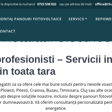
 la dispozitie la numarul
0723 538 022
sau pe adresa de mail:
office@th
a
»
Contact Firma montaj panouri fotovoltaice si instalatii ele
 montaj panouri f
ONTAJ PANOURI FOTOVOLTAICE
SERVICII
REPOWE
ONTACT
instalatii electrice
rofesionisti – Servicii i
in toata tara
egatiti sa va ofere cele mai bune solutii pentru nevoile voastr
Ploiesti, Pitesti, Craiova, Buzau, Timisoara, Cluj sau alte ora
ții despre soluțiile noastre, inclusiv despre panouri fotovol
or dumneavoastră. Vă oferim consultanță personalizată pent
energetice.