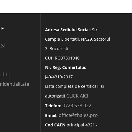
LE
Adresa Sediului Social:
Str.
Campia Libertatii, Nr.29, Sectorul
024
3, Bucuresti
CUI:
RO37301940
Nr. Reg. Comertului:
ditii
J40/4319/2017
nfidentialitate
Lista completa de certificari si
CLICK AICI
autorizatii
0723 538 022
Telefon:
office@thales.pro
Email:
Cod CAEN
principal 4321 -