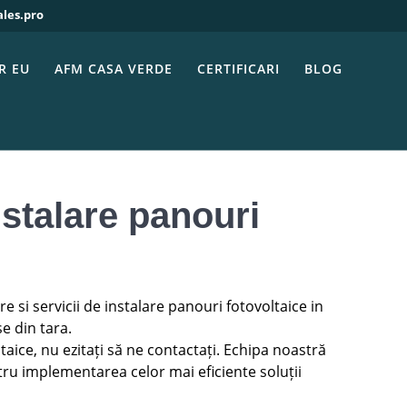
ales.pro
ctrice
otovoltaice si
R EU
AFM CASA VERDE
CERTIFICARI
BLOG
nstalare panouri
e si servicii de instalare panouri fotovoltaice in
se din tara.
taice, nu ezitați să ne contactați. Echipa noastră
ru implementarea celor mai eficiente soluții