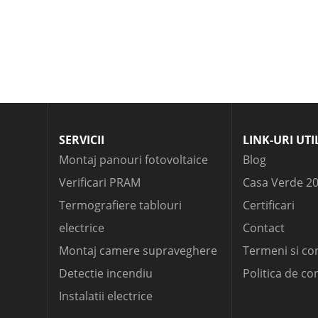
SERVICII
LINK-URI UTI
Montaj panouri fotovoltaice
Blog
Verificari PRAM
Casa Verde 2
Termografiere tablouri
Certificari
electrice
Contact
Montaj camere supraveghere
Termeni si con
Detectie incendiu
Politica de co
Instalatii electrice