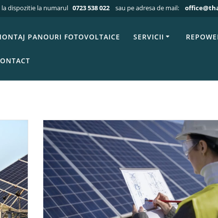
 la dispozitie la numarul
0723 538 022
sau pe adresa de mail:
office@th
Acasa
»
Archives for December 2024
nth:
December 2
ONTAJ PANOURI FOTOVOLTAICE
SERVICII
REPOWE
ONTACT