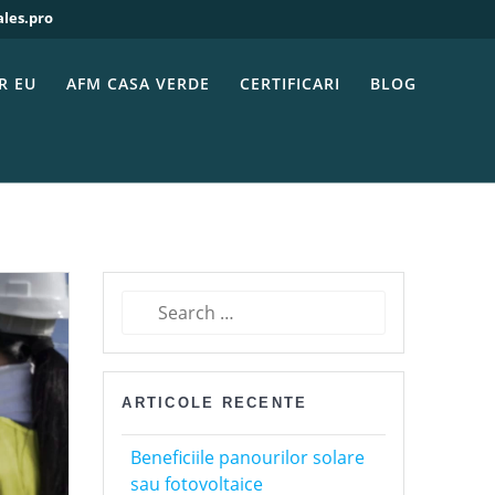
ales.pro
024
R EU
AFM CASA VERDE
CERTIFICARI
BLOG
Search
for:
ARTICOLE RECENTE
Beneficiile panourilor solare
sau fotovoltaice