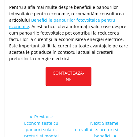
Pentru a afla mai multe despre beneficiile panourilor
fotovoltaice pentru economie, recomandăm consultarea
articolului
Beneficiile panourilor fotovoltaice pentru
economie
. Acest articol oferă informații valoroase despre
cum panourile fotovoltaice pot contribui la reducerea
facturilor la curent și la economisirea energiei electrice.
Este important să fiți la curent cu toate avantajele pe care
acestea le pot aduce în contextul actual al creșterii
prețurilor la energie electrică.
CONTACTEAZA-
NE
Post
Previous
Previous:
navigation
post:
Next
Economisește cu
Next:
Sisteme
post:
panouri solare:
fotovoltaice: preturi si
prețuri și montaj
beneficii