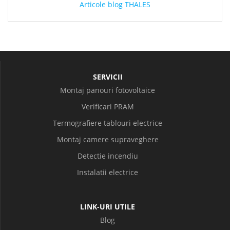
Articole blog THALES
SERVICII
Montaj panouri fotovoltaice
Verificari PRAM
Termografiere tablouri electrice
Montaj camere supraveghere
Detectie incendiu
Instalatii electrice
LINK-URI UTILE
Blog