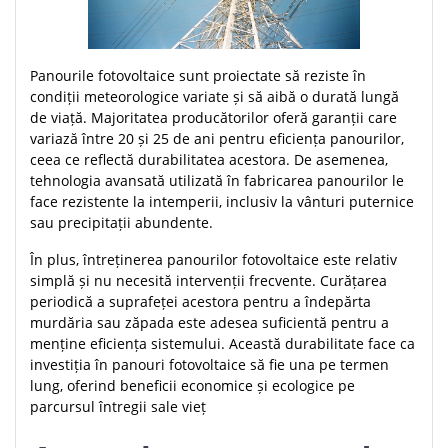
Panourile fotovoltaice sunt proiectate să reziste în
condiții meteorologice variate și să aibă o durată lungă
de viață. Majoritatea producătorilor oferă garanții care
variază între 20 și 25 de ani pentru eficiența panourilor,
ceea ce reflectă durabilitatea acestora. De asemenea,
tehnologia avansată utilizată în fabricarea panourilor le
face rezistente la intemperii, inclusiv la vânturi puternice
sau precipitații abundente.
În plus, întreținerea panourilor fotovoltaice este relativ
simplă și nu necesită intervenții frecvente. Curățarea
periodică a suprafeței acestora pentru a îndepărta
murdăria sau zăpada este adesea suficientă pentru a
menține eficiența sistemului. Această durabilitate face ca
investiția în panouri fotovoltaice să fie una pe termen
lung, oferind beneficii economice și ecologice pe
parcursul întregii sale vieț