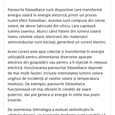
Panourile fotovoltaice sunt dispozitive care transformă
energia solară în energie electrică, printr-un proces
numit efect fotovoltaic. Acestea sunt compuse din celule
solare, de obicei fabricate din siliciu, care captează
lumina soarelui. Atunci când fotonii din lumina solară
lovesc celulele solare, electronii din materialul
semiconductor sunt excitați, generând un curent electric.
Acest curent este apoi colectat și transformat în energie
utilizabilă pentru alimentarea diverselor aparate
electrice din gospodării sau pentru a fi injectat în rețeaua
electrică. Funcționarea panourilor fotovoltaice depinde
de mai mulți factori, inclusiv intensitatea luminii solare,
unghiul de incidență al razelor solare și temperatura
mediului. De exemplu, panourile fotovoltaice
funcționează cel mai eficient în condiții de soare
puternic, dar pot genera și energie în zilele mai puțin
însorite.
De asemenea, tehnologia a evoluat semnificativ în
ultimele decenii, iar panourile moderne sunt capabile să