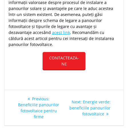
informații valoroase despre procesul de instalare a
panourilor solare și avantajele pe care le aduc acestea
într-un sistem existent. De asemenea, puteți găsi
informații despre schema de legare a panourilor
fotovoltaice și tipurile de legare cu avantaje și
dezavantaje accesând
acest link
. Recomandăm cu
căldură acest articol pentru cei interesați de instalarea
panourilor fotovoltaice.
CONTACTEAZA-
NE
Post
Previous
Previous:
Next
Next:
Energie verde:
navigation
post:
Beneficiile panourilor
post:
beneficiile panourilor
fotovoltaice pentru
fotovoltaice
firme