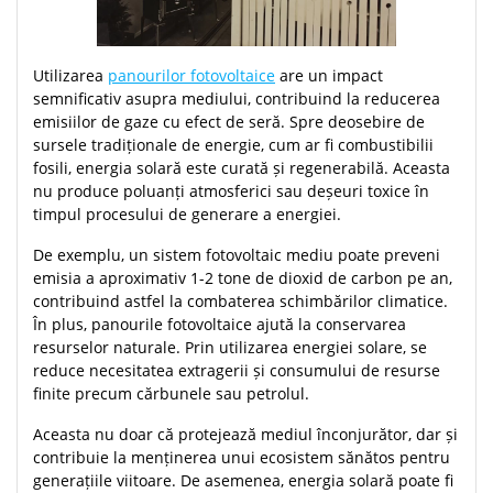
Utilizarea
panourilor fotovoltaice
are un impact
semnificativ asupra mediului, contribuind la reducerea
emisiilor de gaze cu efect de seră. Spre deosebire de
sursele tradiționale de energie, cum ar fi combustibilii
fosili, energia solară este curată și regenerabilă. Aceasta
nu produce poluanți atmosferici sau deșeuri toxice în
timpul procesului de generare a energiei.
De exemplu, un sistem fotovoltaic mediu poate preveni
emisia a aproximativ 1-2 tone de dioxid de carbon pe an,
contribuind astfel la combaterea schimbărilor climatice.
În plus, panourile fotovoltaice ajută la conservarea
resurselor naturale. Prin utilizarea energiei solare, se
reduce necesitatea extragerii și consumului de resurse
finite precum cărbunele sau petrolul.
Aceasta nu doar că protejează mediul înconjurător, dar și
contribuie la menținerea unui ecosistem sănătos pentru
generațiile viitoare. De asemenea, energia solară poate fi