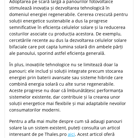
Adoptarea pe scară largă a panourilor fotovoltaice
stimulează inovația și dezvoltarea tehnologică în
domeniul energiei regenerabile. Cererea crescută pentru
soluții energetice sustenabile a dus la progrese
semnificative în eficiența celulelor solare și la reducerea
costurilor asociate cu producția acestora. De exemplu,
cercetările recente au dus la dezvoltarea celulelor solare
bifaciale care pot capta lumina solară din ambele părți
ale panoului, sporind astfel eficiența generală.
În plus, inovațiile tehnologice nu se limitează doar la
panouri; ele includ și soluții integrate precum stocarea
energiei prin baterii avansate sau sisteme hibride care
combină energia solară cu alte surse regenerabile.
Aceste progrese nu doar că îmbunătățesc performanța
sistemelor existente, dar contribuie și la crearea unor
soluții energetice mai flexibile și mai adaptabile nevoilor
consumatorilor moderni.
Pentru a afla mai multe despre cum să adaugi panouri
solare la un sistem existent, puteți consulta un articol
interesant de pe Thales.pro
aici
. Acest articol oferă