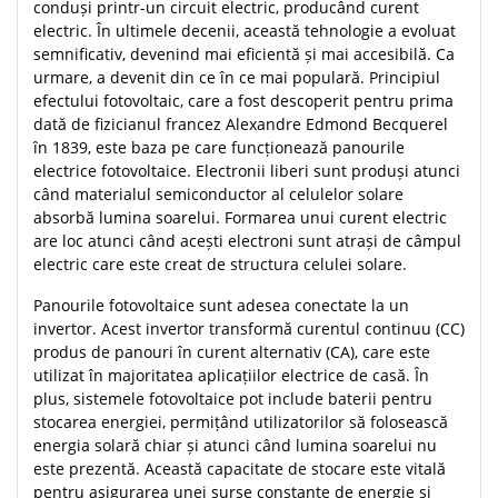
conduși printr-un circuit electric, producând curent
electric. În ultimele decenii, această tehnologie a evoluat
semnificativ, devenind mai eficientă și mai accesibilă. Ca
urmare, a devenit din ce în ce mai populară. Principiul
efectului fotovoltaic, care a fost descoperit pentru prima
dată de fizicianul francez Alexandre Edmond Becquerel
în 1839, este baza pe care funcționează panourile
electrice fotovoltaice. Electronii liberi sunt produși atunci
când materialul semiconductor al celulelor solare
absorbă lumina soarelui. Formarea unui curent electric
are loc atunci când acești electroni sunt atrași de câmpul
electric care este creat de structura celulei solare.
Panourile fotovoltaice sunt adesea conectate la un
invertor. Acest invertor transformă curentul continuu (CC)
produs de panouri în curent alternativ (CA), care este
utilizat în majoritatea aplicațiilor electrice de casă. În
plus, sistemele fotovoltaice pot include baterii pentru
stocarea energiei, permițând utilizatorilor să folosească
energia solară chiar și atunci când lumina soarelui nu
este prezentă. Această capacitate de stocare este vitală
pentru asigurarea unei surse constante de energie și