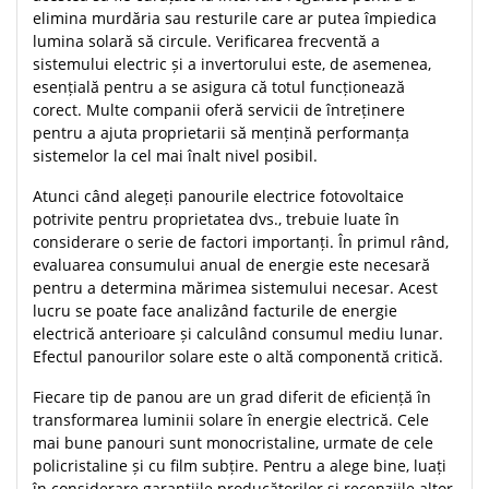
elimina murdăria sau resturile care ar putea împiedica
lumina solară să circule. Verificarea frecventă a
sistemului electric și a invertorului este, de asemenea,
esențială pentru a se asigura că totul funcționează
corect. Multe companii oferă servicii de întreținere
pentru a ajuta proprietarii să mențină performanța
sistemelor la cel mai înalt nivel posibil.
Atunci când alegeți panourile electrice fotovoltaice
potrivite pentru proprietatea dvs., trebuie luate în
considerare o serie de factori importanți. În primul rând,
evaluarea consumului anual de energie este necesară
pentru a determina mărimea sistemului necesar. Acest
lucru se poate face analizând facturile de energie
electrică anterioare și calculând consumul mediu lunar.
Efectul panourilor solare este o altă componentă critică.
Fiecare tip de panou are un grad diferit de eficiență în
transformarea luminii solare în energie electrică. Cele
mai bune panouri sunt monocristaline, urmate de cele
policristaline și cu film subțire. Pentru a alege bine, luați
în considerare garanțiile producătorilor și recenziile altor