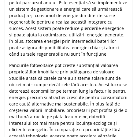
pe tot parcursul anului. Este esențial să se implementeze
un sistem de gestionare a energiei care să urmărească
producția și consumul de energie din diferite surse
regenerabile pentru a realiza această integrare cu
succes. Acest sistem poate reduce pierderile energetice
și poate ajuta la optimizarea utilizării energiei generate.
În plus, stocarea energiei prin intermediul bateriilor
poate asigura disponibilitatea energiei chiar și atunci
când sursele regenerabile nu sunt în funcțiune.
Panourile fotovoltaice pot crește substanțial valoarea
proprietăților imobiliare prin adăugarea de valoare.
Studiile arată că casele care au sisteme solare sunt de
obicei mai scumpe decât cele fără acestea. Acest lucru se
datorează economiilor pe termen lung la facturile pentru
energie, precum și atracției crescute pentru consumatorii
care caută alternative mai sustenabile. În plus față de
creșterea valorii imobiliare, proprietarii pot profita și de o
mai bună atracție pe piața locuințelor, datorită
interesului tot mai mare pentru locuințe ecologice și
eficiente energetic. În comparație cu proprietățile fără
această tehnologie, aceasta poate accelera vânzările