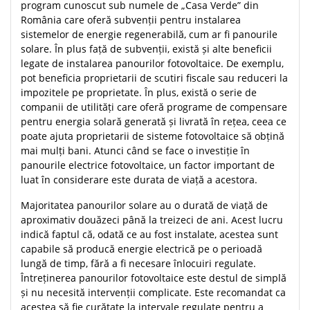
program cunoscut sub numele de „Casa Verde” din
România care oferă subvenții pentru instalarea
sistemelor de energie regenerabilă, cum ar fi panourile
solare. În plus față de subvenții, există și alte beneficii
legate de instalarea panourilor fotovoltaice. De exemplu,
pot beneficia proprietarii de scutiri fiscale sau reduceri la
impozitele pe proprietate. În plus, există o serie de
companii de utilități care oferă programe de compensare
pentru energia solară generată și livrată în rețea, ceea ce
poate ajuta proprietarii de sisteme fotovoltaice să obțină
mai mulți bani. Atunci când se face o investiție în
panourile electrice fotovoltaice, un factor important de
luat în considerare este durata de viață a acestora.
Majoritatea panourilor solare au o durată de viață de
aproximativ douăzeci până la treizeci de ani. Acest lucru
indică faptul că, odată ce au fost instalate, acestea sunt
capabile să producă energie electrică pe o perioadă
lungă de timp, fără a fi necesare înlocuiri regulate.
Întreținerea panourilor fotovoltaice este destul de simplă
și nu necesită intervenții complicate. Este recomandat ca
acestea să fie curățate la intervale regulate pentru a