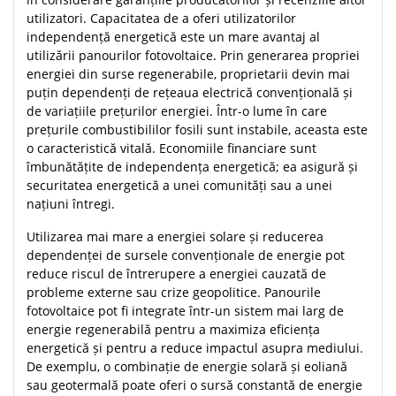
utilizatori. Capacitatea de a oferi utilizatorilor
independență energetică este un mare avantaj al
utilizării panourilor fotovoltaice. Prin generarea propriei
energiei din surse regenerabile, proprietarii devin mai
puțin dependenți de rețeaua electrică convențională și
de variațiile prețurilor energiei. Într-o lume în care
prețurile combustibililor fosili sunt instabile, aceasta este
o caracteristică vitală. Economiile financiare sunt
îmbunătățite de independența energetică; ea asigură și
securitatea energetică a unei comunități sau a unei
națiuni întregi.
Utilizarea mai mare a energiei solare și reducerea
dependenței de sursele convenționale de energie pot
reduce riscul de întrerupere a energiei cauzată de
probleme externe sau crize geopolitice. Panourile
fotovoltaice pot fi integrate într-un sistem mai larg de
energie regenerabilă pentru a maximiza eficiența
energetică și pentru a reduce impactul asupra mediului.
De exemplu, o combinație de energie solară și eoliană
sau geotermală poate oferi o sursă constantă de energie