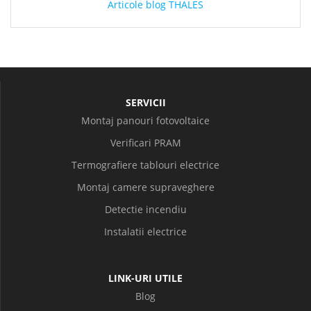
Articole blog THALES
SERVICII
Montaj panouri fotovoltaice
Verificari PRAM
Termografiere tablouri electrice
Montaj camere supraveghere
Detectie incendiu
Instalatii electrice
LINK-URI UTILE
Blog