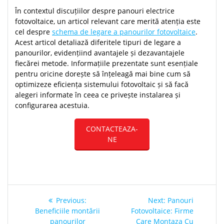
În contextul discuțiilor despre panouri electrice
fotovoltaice, un articol relevant care merită atenția este
cel despre
schema de legare a panourilor fotovoltaice
.
Acest articol detaliază diferitele tipuri de legare a
panourilor, evidențiind avantajele și dezavantajele
fiecărei metode. Informațiile prezentate sunt esențiale
pentru oricine dorește să înțeleagă mai bine cum să
optimizeze eficiența sistemului fotovoltaic și să facă
alegeri informate în ceea ce privește instalarea și
configurarea acestuia.
CONTACTEAZA-
NE
Post
Previous
Next
Previous:
Next:
Panouri
navigation
post:
post:
Beneficiile montării
Fotovoltaice: Firme
panourilor
Care Montaza Cu