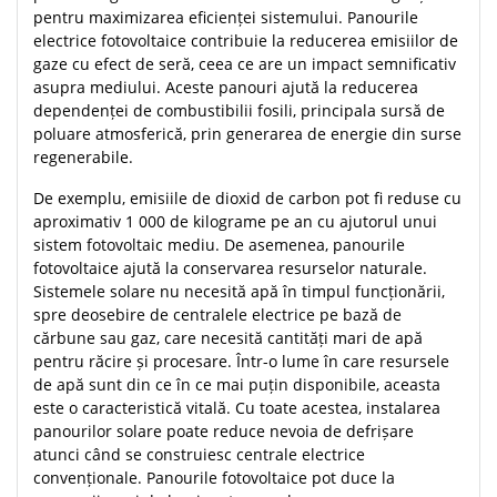
pentru maximizarea eficienței sistemului. Panourile
electrice fotovoltaice contribuie la reducerea emisiilor de
gaze cu efect de seră, ceea ce are un impact semnificativ
asupra mediului. Aceste panouri ajută la reducerea
dependenței de combustibilii fosili, principala sursă de
poluare atmosferică, prin generarea de energie din surse
regenerabile.
De exemplu, emisiile de dioxid de carbon pot fi reduse cu
aproximativ 1 000 de kilograme pe an cu ajutorul unui
sistem fotovoltaic mediu. De asemenea, panourile
fotovoltaice ajută la conservarea resurselor naturale.
Sistemele solare nu necesită apă în timpul funcționării,
spre deosebire de centralele electrice pe bază de
cărbune sau gaz, care necesită cantități mari de apă
pentru răcire și procesare. Într-o lume în care resursele
de apă sunt din ce în ce mai puțin disponibile, aceasta
este o caracteristică vitală. Cu toate acestea, instalarea
panourilor solare poate reduce nevoia de defrișare
atunci când se construiesc centrale electrice
convenționale. Panourile fotovoltaice pot duce la