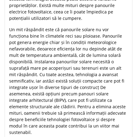
proprietăților. Există multe mituri despre panourile
electrice fotovoltaice, ceea ce îi poate împiedica pe
potențialii utilizatori să le cumpere.
Un mit răspândit este că panourile solare nu vor
funcționa bine în climatele reci sau ploioase. Panourile
pot genera energie chiar și în condiții meteorologice
nefavorabile, deoarece eficiența lor nu depinde atât de
mult de temperatura ambientală, cât de lumina solară
disponibilă. Instalarea panourilor solare necesită o
suprafață mare pe acoperișuri sau terenuri este un alt
mit răspândit. Cu toate acestea, tehnologia a avansat
semnificativ, iar astăzi există soluții compacte care pot fi
integrate ușor în diverse tipuri de construcț De
asemenea, există opțiuni precum panouri solare
integrate arhitectural (BIPV), care pot fi utilizate ca
elemente structurale ale clădirii. Pentru a elimina aceste
mituri, oamenii trebuie să primească informații adecvate
despre beneficiile tehnologiei fotovoltaice și despre
modul în care aceasta poate contribui la un viitor mai
sustenabil.