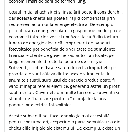
economii mari de bani pe termen lung.
Costul inițial al achiziției și instalării poate fi considerabil,
dar această cheltuială poate fi rapid compensată prin
reducerea facturilor la energie electrică. De exemplu,
prin utilizarea energiei solare, o gospodărie medie poate
economisi între cincizeci și nouăzeci la sută din factura
lunară de energie electrică. Proprietarii de panouri
fotovoltaice pot beneficia de o varietate de stimulente
financiare oferite de guverne sau autorități locale, pe
lângă economiile directe la facturile de energie.
Subvenții, credite fiscale sau reduceri la impozitele pe
proprietate sunt câteva dintre aceste stimulente. În
anumite situații, surplusul de energie produs poate fi
vândut înapoi rețelei electrice, generând astfel un profit
suplimentar. Guvernele din multe țări oferă subvenții și
stimulente financiare pentru a încuraja instalarea
panourilor electrice fotovoltaice.
Aceste subvenții pot face tehnologia mai accesibilă
pentru consumatori, acoperind o parte semnificativă din
cheltuielile inițiale ale sistemului. De exemplu, există un