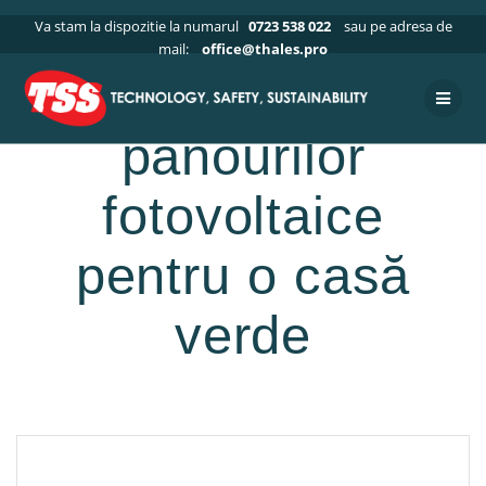
Skip
Acasa
»
Blog
»
Articole blog THALES
»
Beneficiile panourilor
Va stam la dispozitie la numarul
0723 538 022
sau pe adresa de
to
fotovoltaice pentru o casă verde
mail:
office@thales.pro
content
Beneficiile
panourilor
fotovoltaice
pentru o casă
verde