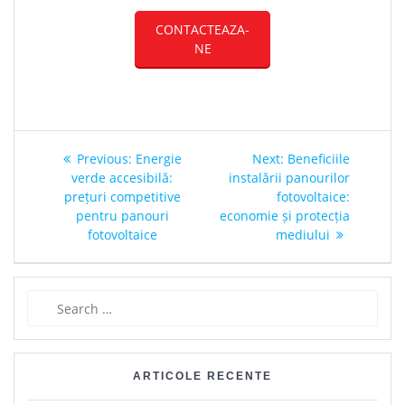
CONTACTEAZA-
NE
Post
Previous
Next
Previous:
Energie
Next:
Beneficiile
navigation
post:
post:
verde accesibilă:
instalării panourilor
prețuri competitive
fotovoltaice:
pentru panouri
economie și protecția
fotovoltaice
mediului
Search
for:
ARTICOLE RECENTE