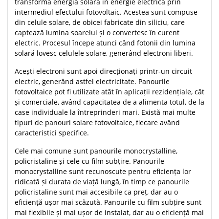
transformă energia solară în energie electrică prin
intermediul efectului fotovoltaic. Acestea sunt compuse
din celule solare, de obicei fabricate din siliciu, care
captează lumina soarelui și o convertesc în curent
electric. Procesul începe atunci când fotonii din lumina
solară lovesc celulele solare, generând electroni liberi.
Acești electroni sunt apoi direcționați printr-un circuit
electric, generând astfel electricitate. Panourile
fotovoltaice pot fi utilizate atât în aplicații rezidențiale, cât
și comerciale, având capacitatea de a alimenta totul, de la
case individuale la întreprinderi mari. Există mai multe
tipuri de panouri solare fotovoltaice, fiecare având
caracteristici specifice.
Cele mai comune sunt panourile monocrystalline,
policristaline și cele cu film subțire. Panourile
monocrystalline sunt recunoscute pentru eficiența lor
ridicată și durata de viață lungă, în timp ce panourile
policristaline sunt mai accesibile ca preț, dar au o
eficiență ușor mai scăzută. Panourile cu film subțire sunt
mai flexibile și mai ușor de instalat, dar au o eficiență mai