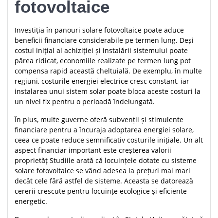
fotovoltaice
Investiția în panouri solare fotovoltaice poate aduce
beneficii financiare considerabile pe termen lung. Deși
costul inițial al achiziției și instalării sistemului poate
părea ridicat, economiile realizate pe termen lung pot
compensa rapid această cheltuială. De exemplu, în multe
regiuni, costurile energiei electrice cresc constant, iar
instalarea unui sistem solar poate bloca aceste costuri la
un nivel fix pentru o perioadă îndelungată.
În plus, multe guverne oferă subvenții și stimulente
financiare pentru a încuraja adoptarea energiei solare,
ceea ce poate reduce semnificativ costurile inițiale. Un alt
aspect financiar important este creșterea valorii
proprietăț Studiile arată că locuințele dotate cu sisteme
solare fotovoltaice se vând adesea la prețuri mai mari
decât cele fără astfel de sisteme. Aceasta se datorează
cererii crescute pentru locuințe ecologice și eficiente
energetic.