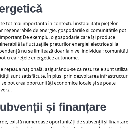
ergetică
e tot mai importantă în contextul instabilității piețelor
r regenerabile de energie, gospodăriile și comunitățile pot
i importanț De exemplu, o gospodărie care își produce
erabilă la fluctuațiile prețurilor energiei electrice și la
pendență nu se limitează doar la nivel individual; comunități
e pot crea rețele energetice autonome.
e rețeaua națională, asigurându-se că resursele sunt utiliza
tății sunt satisfăcute. În plus, prin dezvoltarea infrastructur
e, se pot crea oportunități economice locale și se poate
verzi.
ubvenții și finanțare
erde, există numeroase oportunități de subvenții și finanțar