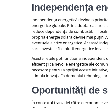
Independența en
Independența energetică devine o prioritat
energetice globale. Prin adoptarea surselo
reduce dependența de combustibilii fosil
propria energie solară devine mai puțin vuln
eventualele crize energetice. Această inde
care investesc în soluții energetice local
Aceste rețele pot funcționa independent d
eficient și că nevoile energetice ale comuni
necesare pentru a sprijini aceste inițiativ
stimula inovația în domeniul tehnologiilor 
Oportunități de s
În contextul tranziției către o economie v