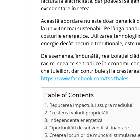
factura la electricitate, dar poate și să g
excedentare în rețea.
Această abordare nu este doar benefică din
la un viitor mai sustenabil. Pe lângă panou
costurile energetice. Utilizarea tehnologi
energie decât becurile tradiționale, este 
De asemenea, îmbunătățirea izolației clădi
răcire, ceea ce se traduce în economii con
cheltuielilor, dar contribuie și la creștere
https://www.facebook.com/tss.thales
.
Table of Contents
Reducerea impactului asupra mediului
Creșterea valorii proprietății
Independența energetică
Oportunități de subvenții și finanțare
Crearea locurilor de muncă și stimularea 