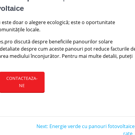
voltaice
u este doar o alegere ecologică; este o oportunitate
munitățile locale.
les.pro discută despre beneficiile panourilor solare
ii detaliate despre cum aceste panouri pot reduce facturile d
jarea mediului înconjurător. Pentru mai multe detalii, puteți
CONTACTEAZA-
NE
Next
Next:
Energie verde cu panouri fotovoltaice
post:
rate