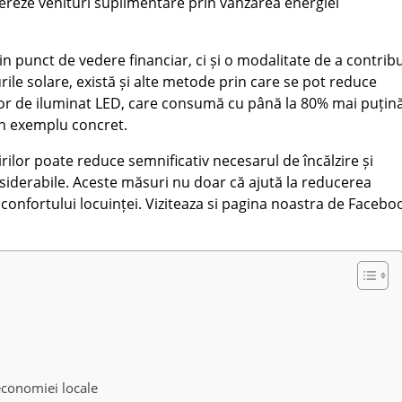
enereze venituri suplimentare prin vânzarea energiei
 punct de vedere financiar, ci și o modalitate de a contribu
rile solare, există și alte metode prin care se pot reduce
ilor de iluminat LED, care consumă cu până la 80% mai puțin
un exemplu concret.
rilor poate reduce semnificativ necesarul de încălzire și
siderabile. Aceste măsuri nu doar că ajută la reducerea
a confortului locuinței. Viziteaza si pagina noastra de Facebo
economiei locale