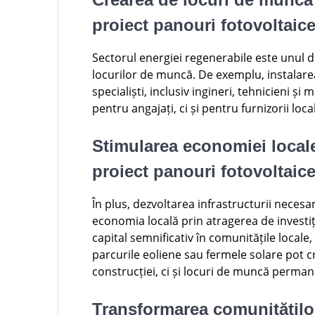
proiect panouri fotovoltaic
Sectorul energiei regenerabile este unul d
locurilor de muncă. De exemplu, instalarea
specialiști, inclusiv ingineri, tehnicieni ș
pentru angajați, ci și pentru furnizorii local
Stimularea economiei locale 
proiect panouri fotovoltaic
În plus, dezvoltarea infrastructurii necesa
economia locală prin atragerea de investiț
capital semnificativ în comunitățile local
parcurile eoliene sau fermele solare pot 
construcției, ci și locuri de muncă perma
Transformarea comunităților