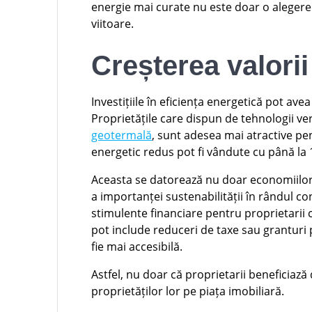
energie mai curate nu este doar o alegere 
viitoare.
Creșterea valorii
Investițiile în eficiența energetică pot ave
Proprietățile care dispun de tehnologii ver
geotermală
, sunt adesea mai atractive pe
energetic redus pot fi vândute cu până la 
Aceasta se datorează nu doar economiilor p
a importanței sustenabilității în rândul c
stimulente financiare pentru proprietarii c
pot include reduceri de taxe sau granturi p
fie mai accesibilă.
Astfel, nu doar că proprietarii beneficiaz
proprietăților lor pe piața imobiliară.