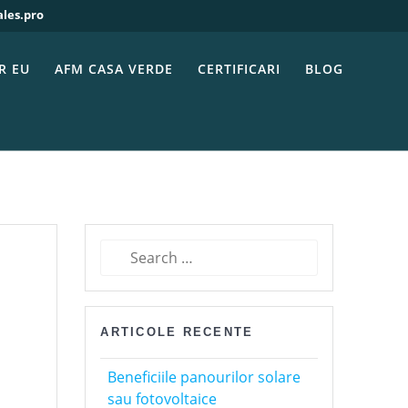
ales.pro
 fotovoltaice
ri fotovoltaice
R EU
AFM CASA VERDE
CERTIFICARI
BLOG
Search
for:
ARTICOLE RECENTE
Beneficiile panourilor solare
sau fotovoltaice