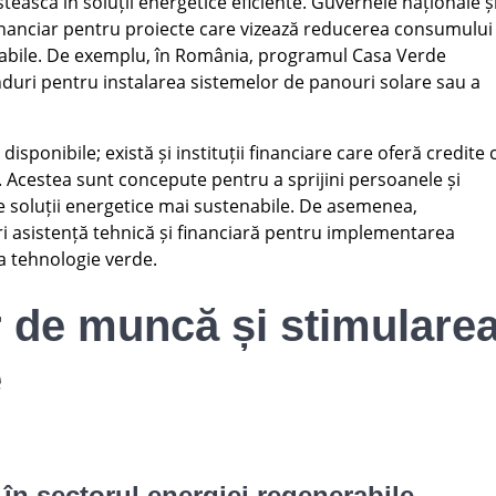
tească în soluții energetice eficiente. Guvernele naționale ș
inanciar pentru proiecte care vizează reducerea consumului
erabile. De exemplu, în România, programul Casa Verde
nduri pentru instalarea sistemelor de panouri solare sau a
isponibile; există și instituții financiare care oferă credite 
 Acestea sunt concepute pentru a sprijini persoanele și
tre soluții energetice mai sustenabile. De asemenea,
i asistență tehnică și financiară pentru implementarea
la tehnologie verde.
r de muncă și stimulare
e
în sectorul energiei regenerabile –