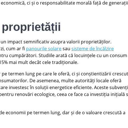
economică, ci și o responsabilitate morală față de generații
 proprietății
a un impact semnificativ asupra valorii proprietăților.
zi, cum ar fi
panourile solare
sau
sisteme de încălzire
ntru cumpărători. Studiile arată că locuințele cu un consum
15% mai mult decât cele tradiționale.
e termen lung pe care le oferă, ci și conștientizării crescu
onsumatorilor. De asemenea, multe autorități locale oferă
are investesc în soluții energetice eficiente. Aceste subvenți
entru renovări ecologice, ceea ce face ca investiția inițială 
ă de economii pe termen lung, dar și de o valoare crescută a