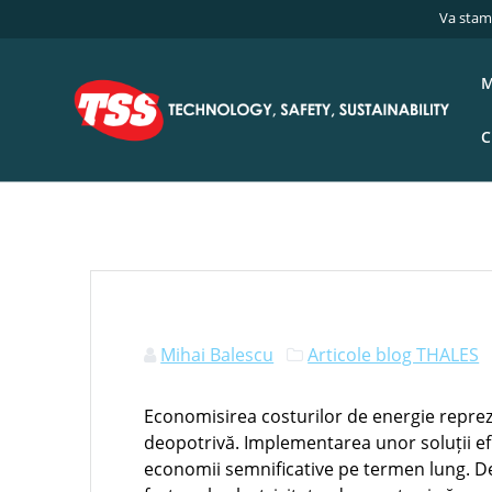
Skip
Va stam
Acasa
»
Blo
to
content
Beneficiile pr
M
C
Mihai Balescu
Articole blog THALES
Economisirea costurilor de energie reprezi
deopotrivă. Implementarea unor soluții ef
economii semnificative pe termen lung. D