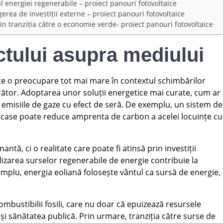
 energiei regenerabile – proiect panouri fotovoltaice
erea de investiții externe – proiect panouri fotovoltaice
n tranziția către o economie verde- proiect panouri fotovoltaice
tului asupra mediului
e o preocupare tot mai mare în contextul schimbărilor
rător. Adoptarea unor soluții energetice mai curate, cum ar 
 emisiile de gaze cu efect de seră. De exemplu, un sistem de
i case poate reduce amprenta de carbon a acelei locuințe cu
ntă, ci o realitate care poate fi atinsă prin investiții
tilizarea surselor regenerabile de energie contribuie la
mplu, energia eoliană folosește vântul ca sursă de energie,
combustibilii fosili, care nu doar că epuizează resursele
i și sănătatea publică. Prin urmare, tranziția către surse de