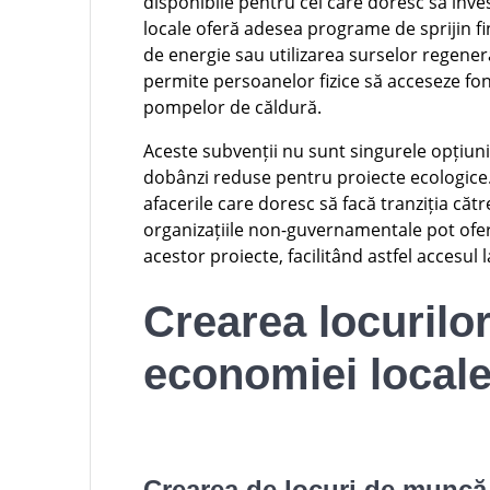
disponibile pentru cei care doresc să inves
locale oferă adesea programe de sprijin f
de energie sau utilizarea surselor regen
permite persoanelor fizice să acceseze fo
pompelor de căldură.
Aceste subvenții nu sunt singurele opțiuni d
dobânzi reduse pentru proiecte ecologice.
afacerile care doresc să facă tranziția că
organizațiile non-guvernamentale pot ofer
acestor proiecte, facilitând astfel accesul 
Crearea locurilo
economiei local
Crearea de locuri de muncă 