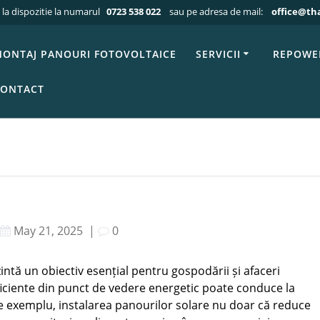
 la dispozitie la numarul
0723 538 022
sau pe adresa de mail:
office@th
g
»
Articole blog THALES
»
Beneficiile proiectelor de panouri
oiectelor de panou
ONTAJ PANOURI FOTOVOLTAICE
SERVICII
REPOWE
ONTACT
May 21, 2025
|
0
ntă un obiectiv esențial pentru gospodării și afaceri
iciente din punct de vedere energetic poate conduce la
e exemplu, instalarea panourilor solare nu doar că reduce