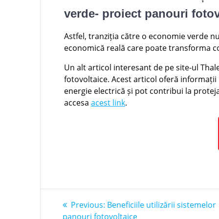
verde- proiect panouri foto
Astfel, tranziția către o economie verde n
economică reală care poate transforma co
Un alt articol interesant de pe site-ul Tha
fotovoltaice. Acest articol oferă informaț
energie electrică și pot contribui la prote
accesa
acest link
.
Post
Previous
Previous:
Beneficiile utilizării sistemelor
post:
panouri fotovoltaice