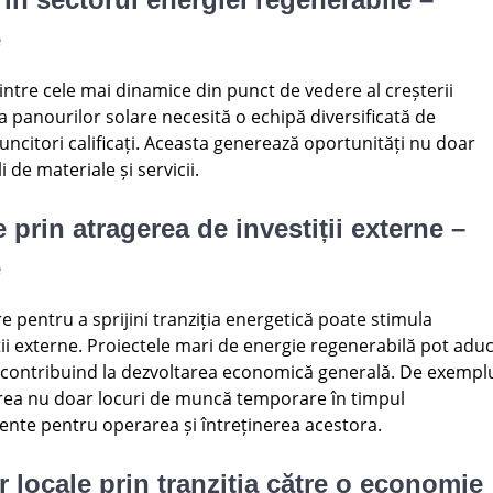
e
intre cele mai dinamice din punct de vedere al creșterii
 panourilor solare necesită o echipă diversificată de
i muncitori calificați. Aceasta generează oportunități nu doar
i de materiale și servicii.
prin atragerea de investiții externe –
e
re pentru a sprijini tranziția energetică poate stimula
ii externe. Proiectele mari de energie regenerabilă pot adu
e, contribuind la dezvoltarea economică generală. De exempl
crea nu doar locuri de muncă temporare în timpul
nente pentru operarea și întreținerea acestora.
 locale prin tranziția către o economie