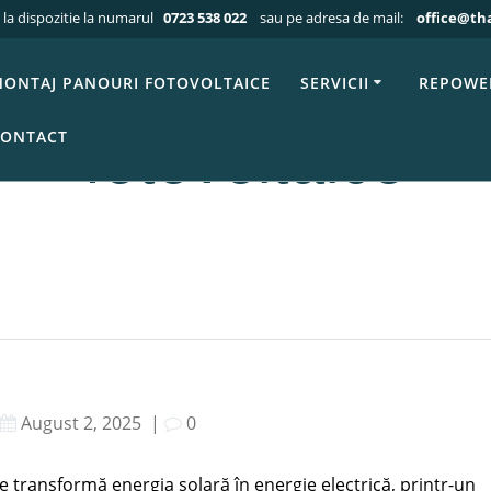
 la dispozitie la numarul
0723 538 022
sau pe adresa de mail:
office@th
Articole blog THALES
»
Beneficiile și eficiența firmei de pano
 și eficiența firme
ONTAJ PANOURI FOTOVOLTAICE
SERVICII
REPOWE
ONTACT
fotovoltaice
August 2, 2025
|
0
e transformă energia solară în energie electrică, printr-un