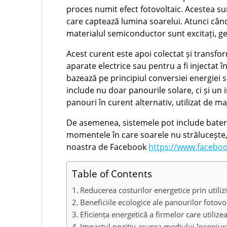
proces numit efect fotovoltaic. Acestea sun
care captează lumina soarelui. Atunci când 
materialul semiconductor sunt excitați, g
Acest curent este apoi colectat și transfor
aparate electrice sau pentru a fi injectat 
bazează pe principiul conversiei energiei s
include nu doar panourile solare, ci și u
panouri în curent alternativ, utilizat de ma
De asemenea, sistemele pot include baterii
momentele în care soarele nu strălucește, c
noastra de Facebook
https://www.faceboo
Table of Contents
Reducerea costurilor energetice prin utiliz
Beneficiile ecologice ale panourilor fotovo
Eficiența energetică a firmelor care utiliz
Impactul pozitiv asupra mediului înconjur