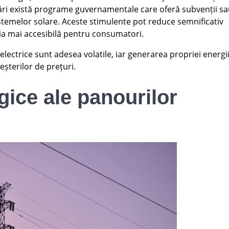
 țări există programe guvernamentale care oferă subvenții s
stemelor solare. Aceste stimulente pot reduce semnificativ
logia mai accesibilă pentru consumatori.
 electrice sunt adesea volatile, iar generarea propriei energi
eșterilor de prețuri.
gice ale panourilor