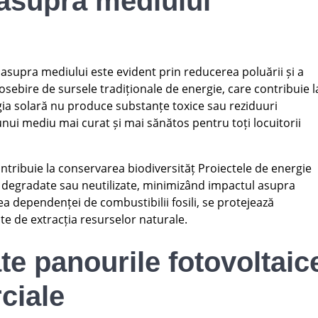
 asupra mediului
e asupra mediului este evident prin reducerea poluării și a
osebire de sursele tradiționale de energie, care contribuie l
ergia solară nu produce substanțe toxice sau reziduuri
nui mediu mai curat și mai sănătos pentru toți locuitorii
ntribuie la conservarea biodiversităț Proiectele de energie
 degradate sau neutilizate, minimizând impactul asupra
ea dependenței de combustibilii fosili, se protejează
ate de extracția resurselor naturale.
ate panourile fotovoltaic
ciale