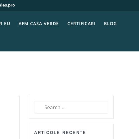
ales.pro
uri fotovoltaice
i de panouri
R EU
AFM CASA VERDE
CERTIFICARI
BLOG
Search
for:
ARTICOLE RECENTE