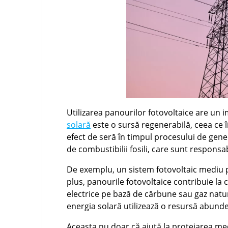
Utilizarea panourilor fotovoltaice are un i
solară
este o sursă regenerabilă, ceea ce 
efect de seră în timpul procesului de gen
de combustibilii fosili, care sunt responsa
De exemplu, un sistem fotovoltaic mediu p
plus, panourile fotovoltaice contribuie la
electrice pe bază de cărbune sau gaz natur
energia solară utilizează o resursă abunden
Aceasta nu doar că ajută la protejarea me