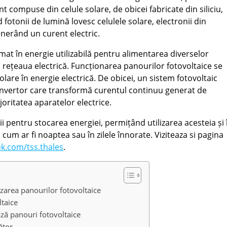
t compuse din celule solare, de obicei fabricate din siliciu,
fotonii de lumină lovesc celulele solare, electronii din
enerând un curent electric.
mat în energie utilizabilă pentru alimentarea diverselor
în rețeaua electrică. Funcționarea panourilor fotovoltaice se
olare în energie electrică. De obicei, un sistem fotovoltaic
n invertor care transformă curentul continuu generat de
joritatea aparatelor electrice.
 pentru stocarea energiei, permițând utilizarea acesteia și 
um ar fi noaptea sau în zilele înnorate. Viziteaza si pagina
k.com/tss.thales
.
izarea panourilor fotovoltaice
ltaice
ează panouri fotovoltaice
ător