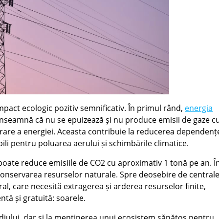
mpact ecologic pozitiv semnificativ. În primul rând,
energia
înseamnă că nu se epuizează și nu produce emisii de gaze c
erare a energiei. Aceasta contribuie la reducerea dependenț
bili pentru poluarea aerului și schimbările climatice.
oate reduce emisiile de CO2 cu aproximativ 1 tonă pe an. Î
 conservarea resurselor naturale. Spre deosebire de centrale
al, care necesită extragerea și arderea resurselor finite,
tă și gratuită: soarele.
diului, dar și la menținerea unui ecosistem sănătos pentru