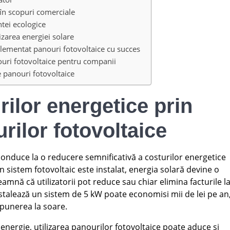
 în scopuri comerciale
tei ecologice
izarea energiei solare
lementat panouri fotovoltaice cu succes
nouri fotovoltaice pentru companii
de panouri fotovoltaice
ilor energetice prin
urilor fotovoltaice
onduce la o reducere semnificativă a costurilor energetice
 sistem fotovoltaic este instalat, energia solară devine o
eamnă că utilizatorii pot reduce sau chiar elimina facturile l
instalează un sistem de 5 kW poate economisi mii de lei pe an
xpunerea la soare.
 energie, utilizarea panourilor fotovoltaice poate aduce și