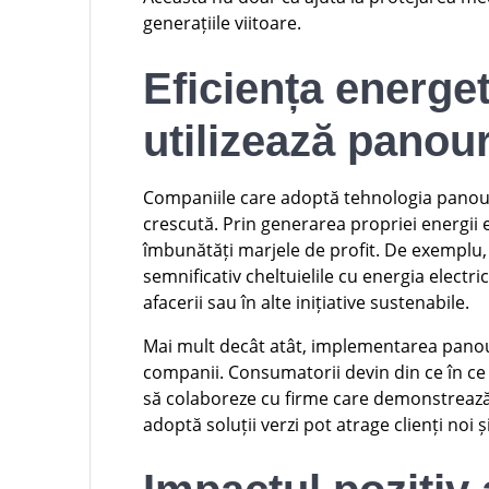
generațiile viitoare.
Eficiența energet
utilizează panour
Companiile care adoptă tehnologia panouri
crescută. Prin generarea propriei energii e
îmbunătăți marjele de profit. De exemplu, 
semnificativ cheltuielile cu energia electr
afacerii sau în alte inițiative sustenabile.
Mai mult decât atât, implementarea panou
companii. Consumatorii devin din ce în ce m
să colaboreze cu firme care demonstrează r
adoptă soluții verzi pot atrage clienți noi și