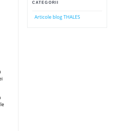
CATEGORII
Articole blog THALES
u
ei
n
le