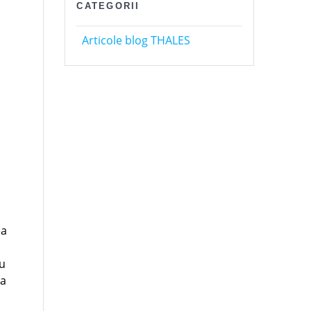
CATEGORII
Articole blog THALES
ea
iu
 a