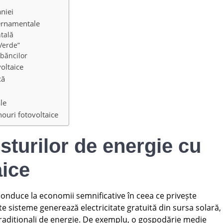
niei
vernamentale
tală
Verde”
 băncilor
voltaice
că
le
anouri fotovoltaice
turilor de energie cu
aice
onduce la economii semnificative în ceea ce privește
te sisteme generează electricitate gratuită din sursa solară,
radiționali de energie. De exemplu, o gospodărie medie