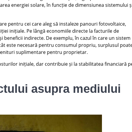
zarea energiei solare, în funcție de dimensiunea sistemului ș
iare pentru cei care aleg să instaleze panouri fotovoltaice,
iei inițiale. Pe lângă economiile directe la facturile de
i beneficii indirecte. De exemplu, în cazul în care un sistem
cât este necesară pentru consumul propriu, surplusul poat
 venituri suplimentare pentru proprietar.
urilor inițiale, dar contribuie și la stabilitatea financiară p
tului asupra mediului