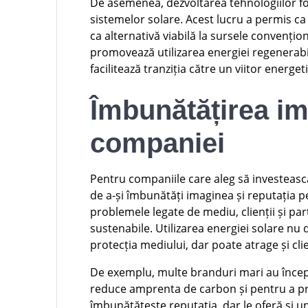
De asemenea, dezvoltarea tehnologiilor fot
sistemelor solare. Acest lucru a permis ca
ca alternativă viabilă la sursele convențio
promovează utilizarea energiei regenerabile
facilitează tranziția către un viitor energet
Îmbunătățirea ima
companiei
Pentru companiile care aleg să investească
de a-și îmbunătăți imaginea și reputația pe
problemele legate de mediu, clienții și pa
sustenabile. Utilizarea energiei solare n
protecția mediului, dar poate atrage și cli
De exemplu, multe branduri mari au început
reduce amprenta de carbon și pentru a pr
îmbunătățește reputația, dar le oferă și u