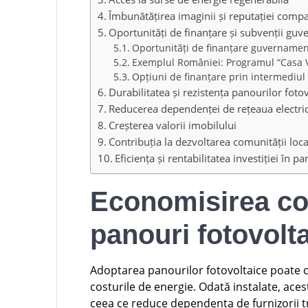
Îmbunătățirea imaginii și reputației compa
Oportunități de finanțare și subvenții gu
Oportunități de finanțare guvernamen
Exemplul României: Programul “Casa 
Opțiuni de finanțare prin intermediul
Durabilitatea și rezistența panourilor foto
Reducerea dependenței de rețeaua electri
Creșterea valorii imobilului
Contribuția la dezvoltarea comunității loca
Eficiența și rentabilitatea investiției în p
Economisirea cos
panouri fotovolt
Adoptarea panourilor fotovoltaice poate c
costurile de energie. Odată instalate, aces
ceea ce reduce dependența de furnizorii t