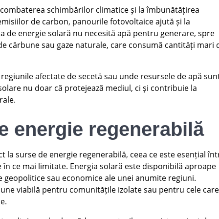
a combaterea schimbărilor climatice și la îmbunătățirea
 emisiilor de carbon, panourile fotovoltaice ajută și la
a de energie solară nu necesită apă pentru generare, spre
 de cărbune sau gaze naturale, care consumă cantități mari 
 regiunile afectate de secetă sau unde resursele de apă sun
olare nu doar că protejează mediul, ci și contribuie la
rale.
e energie regenerabilă
t la surse de energie regenerabilă, ceea ce este esențial înt
e în ce mai limitate. Energia solară este disponibilă aproape
le geopolitice sau economice ale unei anumite regiuni.
iune viabilă pentru comunitățile izolate sau pentru cele car
le.