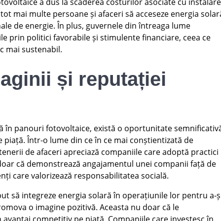
ovoltaice a dus la scăderea costurilor asociate cu instalar
 tot mai multe persoane și afaceri să acceseze energia solar
nale de energie. În plus, guvernele din întreaga lume
 prin politici favorabile și stimulente financiare, ceea ce
ic mai sustenabil.
ginii și reputației
 în panouri fotovoltaice, există o oportunitate semnificativ
 piață. Într-o lume din ce în ce mai conștientizată de
rtenerii de afaceri apreciază companiile care adoptă practici
u doar că demonstrează angajamentul unei companii față de
enți care valorizează responsabilitatea socială.
 să integreze energia solară în operațiunile lor pentru a-ș
omova o imagine pozitivă. Aceasta nu doar că le
n avantaj competitiv pe piață. Companiile care investesc în