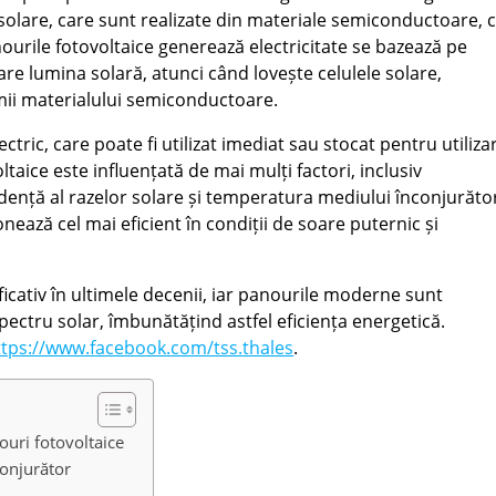
 solare, care sunt realizate din materiale semiconductoare, c
nourile fotovoltaice generează electricitate se bazează pe
care lumina solară, atunci când lovește celulele solare,
mii materialului semiconductoare.
ectric, care poate fi utilizat imediat sau stocat pentru utiliza
taice este influențată de mai mulți factori, inclusiv
idență al razelor solare și temperatura mediului înconjurăto
ează cel mai eficient în condiții de soare puternic și
cativ în ultimele decenii, iar panourile moderne sunt
ectru solar, îmbunătățind astfel eficiența energetică.
ttps://www.facebook.com/tss.thales
.
ouri fotovoltaice
onjurător