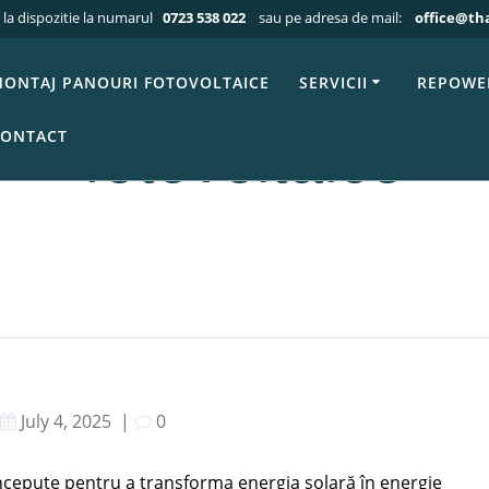
 la dispozitie la numarul
0723 538 022
sau pe adresa de mail:
office@th
Articole blog THALES
»
Beneficiile și eficiența firmei de pano
 și eficiența firme
ONTAJ PANOURI FOTOVOLTAICE
SERVICII
REPOWE
ONTACT
fotovoltaice
July 4, 2025
|
0
oncepute pentru a transforma energia solară în energie