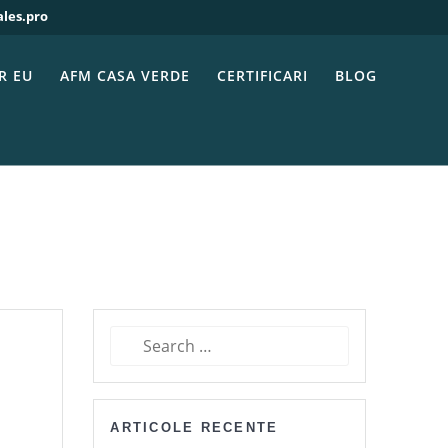
ales.pro
uri fotovoltaice
i de panouri
R EU
AFM CASA VERDE
CERTIFICARI
BLOG
Search
for:
ARTICOLE RECENTE