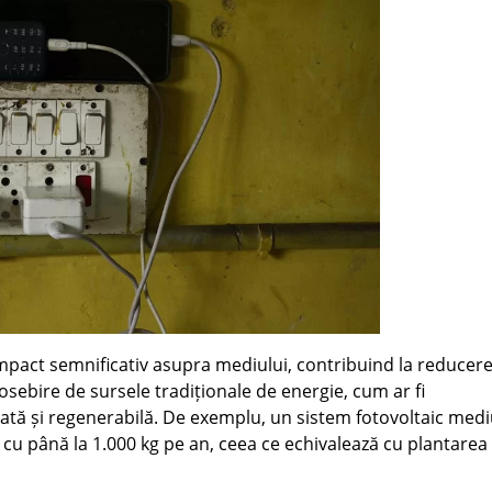
mpact semnificativ asupra mediului, contribuind la reducer
osebire de sursele tradiționale de energie, cum ar fi
urată și regenerabilă. De exemplu, un sistem fotovoltaic med
cu până la 1.000 kg pe an, ceea ce echivalează cu plantarea