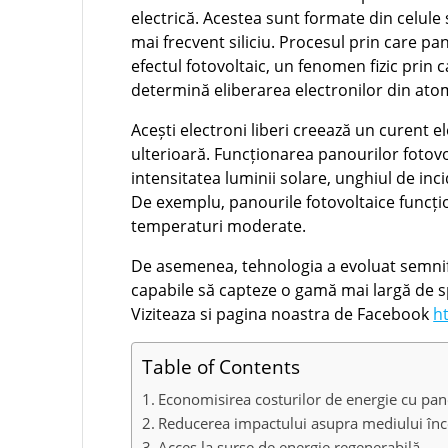
electrică. Acestea sunt formate din celule
mai frecvent siliciu. Procesul prin care pa
efectul fotovoltaic, un fenomen fizic prin 
determină eliberarea electronilor din ato
Acești electroni liberi creează un curent el
ulterioară. Funcționarea panourilor fotovol
intensitatea luminii solare, unghiul de inc
De exemplu, panourile fotovoltaice funcțion
temperaturi moderate.
De asemenea, tehnologia a evoluat semnifi
capabile să capteze o gamă mai largă de sp
Viziteaza si pagina noastra de Facebook
h
Table of Contents
Economisirea costurilor de energie cu pan
Reducerea impactului asupra mediului înc
Acces la surse de energie regenerabilă