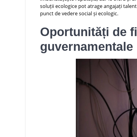
soluții ecologice pot atrage angajați talen
punct de vedere social și ecologic.
Oportunități de f
guvernamentale