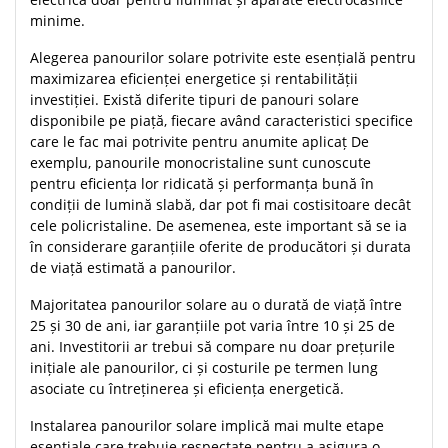
minime.
Alegerea panourilor solare potrivite este esențială pentru
maximizarea eficienței energetice și rentabilității
investiției. Există diferite tipuri de panouri solare
disponibile pe piață, fiecare având caracteristici specifice
care le fac mai potrivite pentru anumite aplicaț De
exemplu, panourile monocristaline sunt cunoscute
pentru eficiența lor ridicată și performanța bună în
condiții de lumină slabă, dar pot fi mai costisitoare decât
cele policristaline. De asemenea, este important să se ia
în considerare garanțiile oferite de producători și durata
de viață estimată a panourilor.
Majoritatea panourilor solare au o durată de viață între
25 și 30 de ani, iar garanțiile pot varia între 10 și 25 de
ani. Investitorii ar trebui să compare nu doar prețurile
inițiale ale panourilor, ci și costurile pe termen lung
asociate cu întreținerea și eficiența energetică.
Instalarea panourilor solare implică mai multe etape
esențiale care trebuie respectate pentru a asigura o