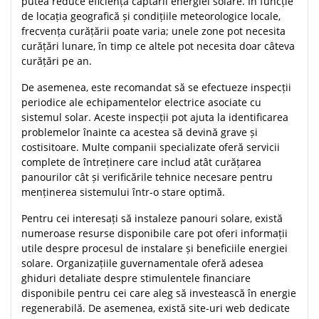
putea reduce eficiența captării energiei solare. În funcție
de locația geografică și condițiile meteorologice locale,
frecvența curățării poate varia; unele zone pot necesita
curățări lunare, în timp ce altele pot necesita doar câteva
curățări pe an.
De asemenea, este recomandat să se efectueze inspecții
periodice ale echipamentelor electrice asociate cu
sistemul solar. Aceste inspecții pot ajuta la identificarea
problemelor înainte ca acestea să devină grave și
costisitoare. Multe companii specializate oferă servicii
complete de întreținere care includ atât curățarea
panourilor cât și verificările tehnice necesare pentru
menținerea sistemului într-o stare optimă.
Pentru cei interesați să instaleze panouri solare, există
numeroase resurse disponibile care pot oferi informații
utile despre procesul de instalare și beneficiile energiei
solare. Organizațiile guvernamentale oferă adesea
ghiduri detaliate despre stimulentele financiare
disponibile pentru cei care aleg să investească în energie
regenerabilă. De asemenea, există site-uri web dedicate