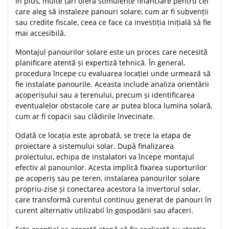
În plus, multe țări oferă stimulente financiare pentru cei
care aleg să instaleze panouri solare, cum ar fi subvenții
sau credite fiscale, ceea ce face ca investiția inițială să fie
mai accesibilă.
Montajul panourilor solare este un proces care necesită
planificare atentă și expertiză tehnică. În general,
procedura începe cu evaluarea locației unde urmează să
fie instalate panourile. Aceasta include analiza orientării
acoperișului sau a terenului, precum și identificarea
eventualelor obstacole care ar putea bloca lumina solară,
cum ar fi copacii sau clădirile învecinate.
Odată ce locația este aprobată, se trece la etapa de
proiectare a sistemului solar. După finalizarea
proiectului, echipa de instalatori va începe montajul
efectiv al panourilor. Acesta implică fixarea suporturilor
pe acoperiș sau pe teren, instalarea panourilor solare
propriu-zise și conectarea acestora la invertorul solar,
care transformă curentul continuu generat de panouri în
curent alternativ utilizabil în gospodării sau afaceri.