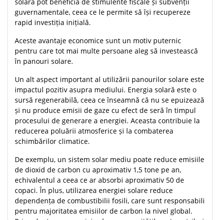
solară pot beneficia de stimulente fiscale și subvenții
guvernamentale, ceea ce le permite să își recupereze
rapid investiția inițială.
Aceste avantaje economice sunt un motiv puternic
pentru care tot mai multe persoane aleg să investească
în panouri solare.
Un alt aspect important al utilizării panourilor solare este
impactul pozitiv asupra mediului. Energia solară este o
sursă regenerabilă, ceea ce înseamnă că nu se epuizează
și nu produce emisii de gaze cu efect de seră în timpul
procesului de generare a energiei. Aceasta contribuie la
reducerea poluării atmosferice și la combaterea
schimbărilor climatice.
De exemplu, un sistem solar mediu poate reduce emisiile
de dioxid de carbon cu aproximativ 1,5 tone pe an,
echivalentul a ceea ce ar absorbi aproximativ 50 de
copaci. În plus, utilizarea energiei solare reduce
dependența de combustibilii fosili, care sunt responsabili
pentru majoritatea emisiilor de carbon la nivel global.