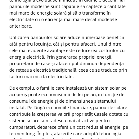
panourile moderne sunt capabile să capteze o cantitate
mai mare de energie solară și să o transforme în
electricitate cu o eficiență mai mare decât modelele
anterioare.
Utilizarea panourilor solare aduce numeroase beneficii
atât pentru locuințe, cât și pentru afaceri. Unul dintre
cele mai evidente avantaje este reducerea costurilor cu
energia electrică. Prin generarea propriei energii,
proprietarii de case și afaceri pot diminua dependența
de rețeaua electrică tradițională, ceea ce se traduce prin
facturi mai mici la electricitate.
De exemplu, o familie care instalează un sistem solar pe
acoperiș poate economisi mii de lei pe an, în funcție de
consumul de energie și de dimensiunea sistemului
instalat. Pe lângă economiile financiare, panourile solare
contribuie la creșterea valorii proprietăț Casele dotate cu
sisteme solare sunt adesea mai atractive pentru
cumpărători, deoarece oferă un cost redus al energiei pe
termen lung. În plus, afacerile care adoptă tehnologia