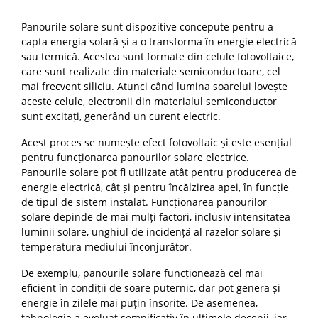
Panourile solare sunt dispozitive concepute pentru a
capta energia solară și a o transforma în energie electrică
sau termică. Acestea sunt formate din celule fotovoltaice,
care sunt realizate din materiale semiconductoare, cel
mai frecvent siliciu. Atunci când lumina soarelui lovește
aceste celule, electronii din materialul semiconductor
sunt excitați, generând un curent electric.
Acest proces se numește efect fotovoltaic și este esențial
pentru funcționarea panourilor solare electrice.
Panourile solare pot fi utilizate atât pentru producerea de
energie electrică, cât și pentru încălzirea apei, în funcție
de tipul de sistem instalat. Funcționarea panourilor
solare depinde de mai mulți factori, inclusiv intensitatea
luminii solare, unghiul de incidență al razelor solare și
temperatura mediului înconjurător.
De exemplu, panourile solare funcționează cel mai
eficient în condiții de soare puternic, dar pot genera și
energie în zilele mai puțin însorite. De asemenea,
tehnologia a evoluat semnificativ în ultimele decenii, iar