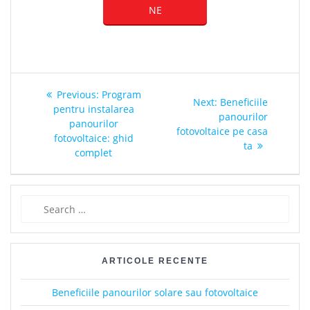
NE
Post
Previous
Previous:
Program
Next
Next:
Beneficiile
navigation
post:
pentru instalarea
post:
panourilor
panourilor
fotovoltaice pe casa
fotovoltaice: ghid
ta
complet
Search
for:
ARTICOLE RECENTE
Beneficiile panourilor solare sau fotovoltaice