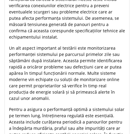
verificarea conexiunilor electrice pentru a preveni
eventualele scurgeri sau probleme electrice care ar
putea afecta performanța sistemului. De asemenea, se
măsoară tensiunea generată de panouri pentru a
confirma că aceasta corespunde specificațiilor tehnice ale
echipamentului instalat.
Un alt aspect important al testării este monitorizarea
performanței sistemului pe parcursul primelor zile sau
săptămâni după instalare. Aceasta permite identificarea
rapidă a oricăror probleme sau defecțiuni care ar putea
apărea în timpul funcționării normale. Multe sisteme
moderne vin echipate cu soluții de monitorizare online
care permit proprietarilor să verifice în timp real
producția de energie solară și să primească alerte în
cazul unor anomalii.
Pentru a asigura o performanță optimă a sistemului solar
pe termen lung, întreținerea regulată este esențială.
Aceasta include curățarea periodică a panourilor pentru
a îndepărta murdăria, praful sau alte impurități care ar