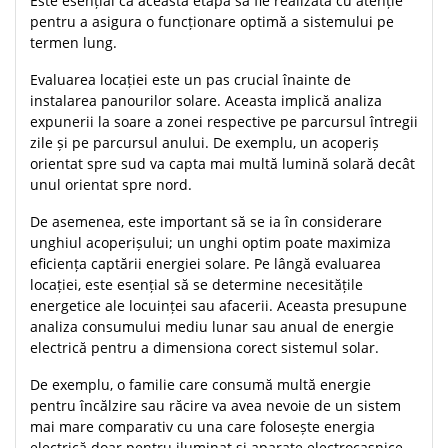
Este esențial ca această etapă să fie realizată cu atenție
pentru a asigura o funcționare optimă a sistemului pe
termen lung.
Evaluarea locației este un pas crucial înainte de
instalarea panourilor solare. Aceasta implică analiza
expunerii la soare a zonei respective pe parcursul întregii
zile și pe parcursul anului. De exemplu, un acoperiș
orientat spre sud va capta mai multă lumină solară decât
unul orientat spre nord.
De asemenea, este important să se ia în considerare
unghiul acoperișului; un unghi optim poate maximiza
eficiența captării energiei solare. Pe lângă evaluarea
locației, este esențial să se determine necesitățile
energetice ale locuinței sau afacerii. Aceasta presupune
analiza consumului mediu lunar sau anual de energie
electrică pentru a dimensiona corect sistemul solar.
De exemplu, o familie care consumă multă energie
pentru încălzire sau răcire va avea nevoie de un sistem
mai mare comparativ cu una care folosește energia
electrică doar pentru iluminat și aparate electrocasnice