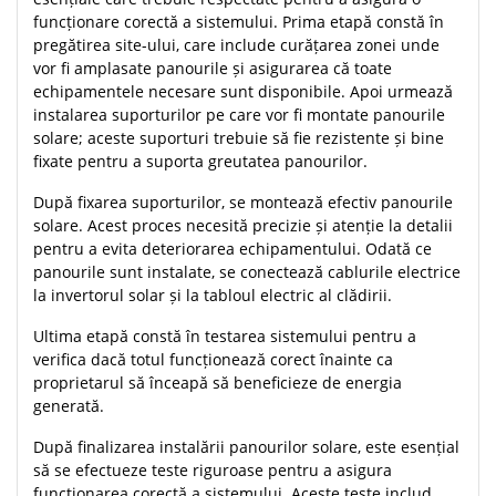
funcționare corectă a sistemului. Prima etapă constă în
pregătirea site-ului, care include curățarea zonei unde
vor fi amplasate panourile și asigurarea că toate
echipamentele necesare sunt disponibile. Apoi urmează
instalarea suporturilor pe care vor fi montate panourile
solare; aceste suporturi trebuie să fie rezistente și bine
fixate pentru a suporta greutatea panourilor.
După fixarea suporturilor, se montează efectiv panourile
solare. Acest proces necesită precizie și atenție la detalii
pentru a evita deteriorarea echipamentului. Odată ce
panourile sunt instalate, se conectează cablurile electrice
la invertorul solar și la tabloul electric al clădirii.
Ultima etapă constă în testarea sistemului pentru a
verifica dacă totul funcționează corect înainte ca
proprietarul să înceapă să beneficieze de energia
generată.
După finalizarea instalării panourilor solare, este esențial
să se efectueze teste riguroase pentru a asigura
funcționarea corectă a sistemului. Aceste teste includ