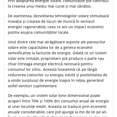
Prin adoptarea energiei solare, comunitățile pot contribui
la crearea unui mediu mai curat și mai sănătos.
De asemenea, dezvoltarea tehnologiilor solare stimulează
inovația și crearea de locuri de muncă în sectorul
energiei regenerabile, ceea ce are un impact economic
pozitiv asupra comunităților locale.
Unul dintre cele mai atrăgătoare aspecte ale panourilor
solare este capacitatea lor de a genera economii
semnificative la facturile de energie. Odată ce un sistem
solar este instalat, proprietarii pot produce o parte sau
chiar întreaga energie electrică necesară pentru
consumul lor zilnic. Aceasta înseamnă că, pe lângă
reducerea costurilor cu energia, există și posibilitatea de
a vinde surplusul de energie înapoi în rețea, generând
astfel venituri suplimentare.
De exemplu, un sistem solar bine dimensionat poate
acoperi între 70% și 100% din consumul anual de energie
al unei locuințe medii. Aceasta se traduce prin economii
anuale considerabile, care pot ajunge la mii de lei pe an.