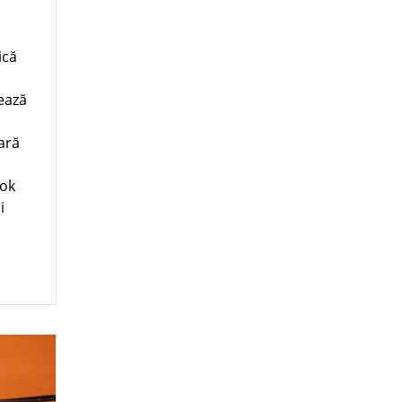
ică
tează
ară
ook
i