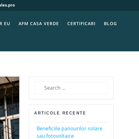
ales.pro
R EU
AFM CASA VERDE
CERTIFICARI
BLOG
Search
for:
ARTICOLE RECENTE
Beneficiile panourilor solare
sau fotovoltaice