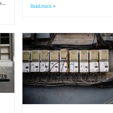
le.…
Read more