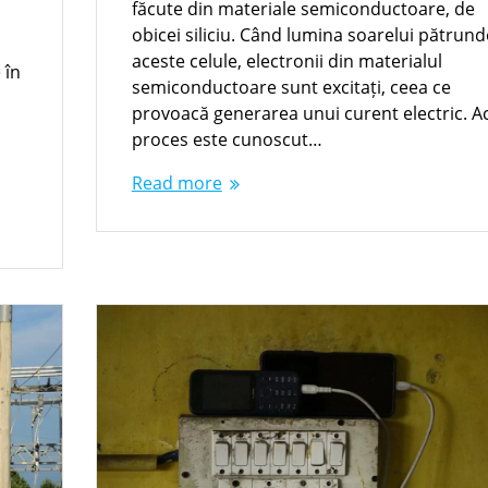
făcute din materiale semiconductoare, de
obicei siliciu. Când lumina soarelui pătrund
aceste celule, electronii din materialul
 în
semiconductoare sunt excitați, ceea ce
provoacă generarea unui curent electric. A
a
proces este cunoscut…
s
Read more