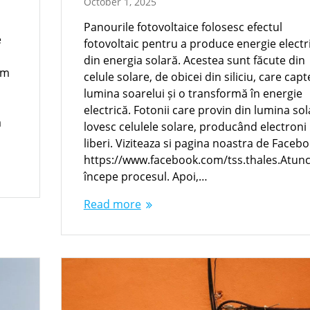
October 1, 2025
Panourile fotovoltaice folosesc efectul
e
fotovoltaic pentru a produce energie electr
din energia solară. Acestea sunt făcute din
um
celule solare, de obicei din siliciu, care cap
lumina soarelui și o transformă în energie
electrică. Fotonii care provin din lumina sol
ă
lovesc celulele solare, producând electroni
liberi. Viziteaza si pagina noastra de Faceb
https://www.facebook.com/tss.thales.Atunc
începe procesul. Apoi,…
Read more