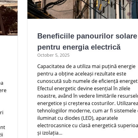
Beneficiile panourilor solare
pentru energia electrică
October 5, 2025
Capacitatea de a utiliza mai puțină energie
pentru a obține aceleași rezultate este
cunoscută sub numele de eficiență energet
ea
Efectul energetic devine esențial în zilele
ere
noastre, având în vedere limitările resursel
energetice și creșterea costurilor. Utilizare
tehnologiilor moderne, cum ar fi sistemele
ri
iluminat cu diodes (LED), aparatele
electrocasnice cu clasă energetică superio
unt
și izolația…
ii