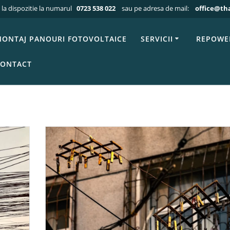
 la dispozitie la numarul
0723 538 022
sau pe adresa de mail:
office@th
Acasa
»
Blog
Blog
ONTAJ PANOURI FOTOVOLTAICE
SERVICII
REPOWE
ONTACT