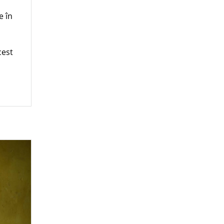
e în
cest