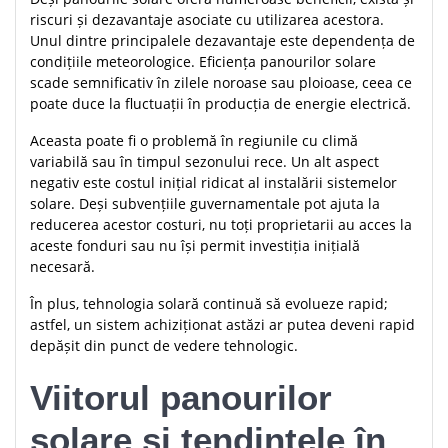
riscuri și dezavantaje asociate cu utilizarea acestora.
Unul dintre principalele dezavantaje este dependența de
condițiile meteorologice. Eficiența panourilor solare
scade semnificativ în zilele noroase sau ploioase, ceea ce
poate duce la fluctuații în producția de energie electrică.
Aceasta poate fi o problemă în regiunile cu climă
variabilă sau în timpul sezonului rece. Un alt aspect
negativ este costul inițial ridicat al instalării sistemelor
solare. Deși subvențiile guvernamentale pot ajuta la
reducerea acestor costuri, nu toți proprietarii au acces la
aceste fonduri sau nu își permit investiția inițială
necesară.
În plus, tehnologia solară continuă să evolueze rapid;
astfel, un sistem achiziționat astăzi ar putea deveni rapid
depășit din punct de vedere tehnologic.
Viitorul panourilor
solare și tendințele în