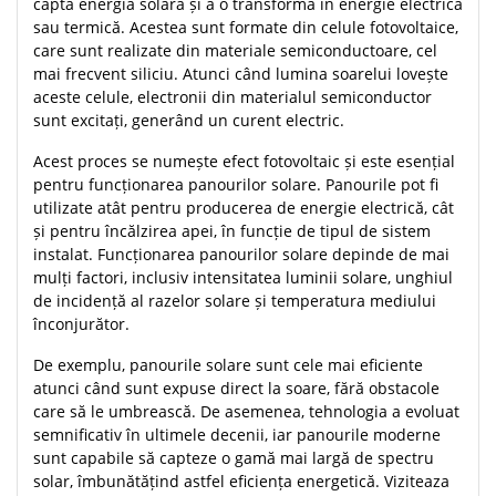
capta energia solară și a o transforma în energie electrică
sau termică. Acestea sunt formate din celule fotovoltaice,
care sunt realizate din materiale semiconductoare, cel
mai frecvent siliciu. Atunci când lumina soarelui lovește
aceste celule, electronii din materialul semiconductor
sunt excitați, generând un curent electric.
Acest proces se numește efect fotovoltaic și este esențial
pentru funcționarea panourilor solare. Panourile pot fi
utilizate atât pentru producerea de energie electrică, cât
și pentru încălzirea apei, în funcție de tipul de sistem
instalat. Funcționarea panourilor solare depinde de mai
mulți factori, inclusiv intensitatea luminii solare, unghiul
de incidență al razelor solare și temperatura mediului
înconjurător.
De exemplu, panourile solare sunt cele mai eficiente
atunci când sunt expuse direct la soare, fără obstacole
care să le umbrească. De asemenea, tehnologia a evoluat
semnificativ în ultimele decenii, iar panourile moderne
sunt capabile să capteze o gamă mai largă de spectru
solar, îmbunătățind astfel eficiența energetică. Viziteaza