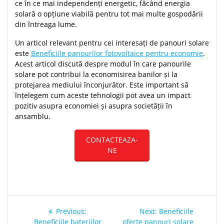
ce în ce mai independenți energetic, făcând energia
solară o opțiune viabilă pentru tot mai multe gospodării
din întreaga lume.
Un articol relevant pentru cei interesați de panouri solare
este
Beneficiile panourilor fotovoltaice pentru economie
.
Acest articol discută despre modul în care panourile
solare pot contribui la economisirea banilor și la
protejarea mediului înconjurător. Este important să
înțelegem cum aceste tehnologii pot avea un impact
pozitiv asupra economiei și asupra societății în
ansamblu.
CONTACTEAZA-
NE
Post
Previous
Next
Previous:
Next:
Beneficiile
post:
post:
Beneficiile bateriilor
oferte panouri solare