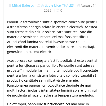
Mihai Balescu
Articole blog THALES
August 14,
2025
|
0
Panourile fotovoltaice sunt dispozitive concepute pentru
a transforma energia solară în energie electrică. Acestea
sunt formate din celule solare, care sunt realizate din
materiale semiconductoare, cel mai frecvent siliciu.
Atunci când lumina soarelui lovește aceste celule,
electronii din materialul semiconductoare sunt excitați,
generând un curent electric.
Acest proces se numește efect fotovoltaic și este esențial
pentru funcționarea panourilor. Panourile sunt adesea
grupate în module, iar mai multe module pot fi conectate
pentru a forma un sistem fotovoltaic complet, capabil să
producă o cantitate semnificativă de energie.
Funcționarea panourilor fotovoltaice depinde de mai
mulți factori, inclusiv intensitatea luminii solare, unghiul
de incidență al razelor solare și temperatura mediului.
De exemplu, panourile funcționează cel mai bine în