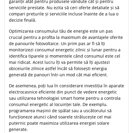
garanții atât pentru produsele vândute cât și pentru
serviciile prestate. Nu ezita să ceri oferte detaliate și să
compari prețurile și serviciile incluse înainte de a lua o
decizie finală.
Optimizarea consumului tău de energie este un pas
crucial pentru a profita la maximum de avantajele oferite
de panourile fotovoltaice. Un prim pas ar fi să îți
monitorizezi consumul energetic zilnic și lunar pentru a
identifica tiparele și momentele când consumul este cel
mai ridicat. Acest lucru îți va permite să îți ajustezi
obiceiurile zilnice astfel încât să folosești energia
generată de panouri într-un mod cât mai eficient.
De asemenea, poți lua în considerare investiția în aparate
electrocasnice eficiente din punct de vedere energetic
sau utilizarea tehnologiei smart home pentru a controla
consumul energetic al locuinței tale. De exemplu,
programarea mașinii de spălat sau a uscătorului să
funcționeze atunci când soarele strălucește cel mai
puternic poate maximiza utilizarea energiei solare
generate.