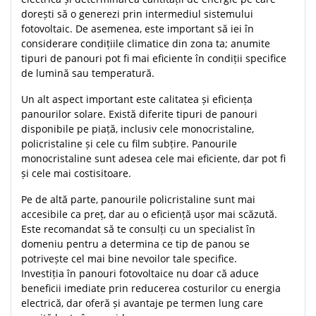
dorești să o generezi prin intermediul sistemului
fotovoltaic. De asemenea, este important să iei în
considerare condițiile climatice din zona ta; anumite
tipuri de panouri pot fi mai eficiente în condiții specifice
de lumină sau temperatură.
Un alt aspect important este calitatea și eficiența
panourilor solare. Există diferite tipuri de panouri
disponibile pe piață, inclusiv cele monocristaline,
policristaline și cele cu film subțire. Panourile
monocristaline sunt adesea cele mai eficiente, dar pot fi
și cele mai costisitoare.
Pe de altă parte, panourile policristaline sunt mai
accesibile ca preț, dar au o eficiență ușor mai scăzută.
Este recomandat să te consulți cu un specialist în
domeniu pentru a determina ce tip de panou se
potrivește cel mai bine nevoilor tale specifice.
Investiția în panouri fotovoltaice nu doar că aduce
beneficii imediate prin reducerea costurilor cu energia
electrică, dar oferă și avantaje pe termen lung care