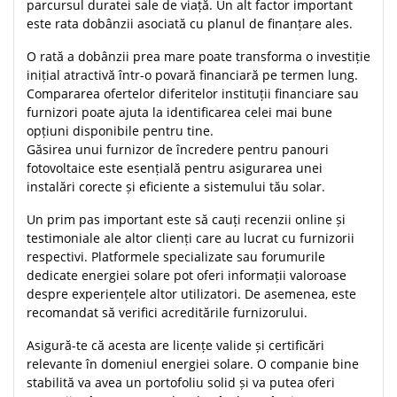
parcursul duratei sale de viață. Un alt factor important
este rata dobânzii asociată cu planul de finanțare ales.
O rată a dobânzii prea mare poate transforma o investiție
inițial atractivă într-o povară financiară pe termen lung.
Compararea ofertelor diferitelor instituții financiare sau
furnizori poate ajuta la identificarea celei mai bune
opțiuni disponibile pentru tine.
Găsirea unui furnizor de încredere pentru panouri
fotovoltaice este esențială pentru asigurarea unei
instalări corecte și eficiente a sistemului tău solar.
Un prim pas important este să cauți recenzii online și
testimoniale ale altor clienți care au lucrat cu furnizorii
respectivi. Platformele specializate sau forumurile
dedicate energiei solare pot oferi informații valoroase
despre experiențele altor utilizatori. De asemenea, este
recomandat să verifici acreditările furnizorului.
Asigură-te că acesta are licențe valide și certificări
relevante în domeniul energiei solare. O companie bine
stabilită va avea un portofoliu solid și va putea oferi