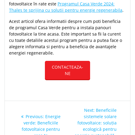
fotovoltaice în rate este
Programul Casa Verde 2024:
Thales te sprijina cu solutii pentru energie regenerabila
.
Acest articol ofera informatii despre cum poti beneficia
de programul Casa Verde pentru a instala panouri
fotovoltaice la tine acasa. Este important sa fii la curent
cu toate detaliile acestui program pentru a putea face o
alegere informata si pentru a beneficia de avantajele
energiei regenerabile.
CONTACTEAZA-
NE
Post
Next
Next:
Beneficiile
navigation
Previous
post:
Previous:
Energie
sistemele solare
post:
verde: Beneficiile
fotovoltaice: soluția
fotovoltaice pentru
ecologică pentru