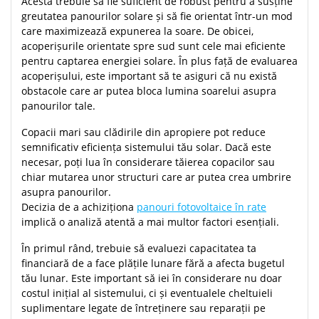
Acesta trebuie să fie suficient de robust pentru a susține
greutatea panourilor solare și să fie orientat într-un mod
care maximizează expunerea la soare. De obicei,
acoperișurile orientate spre sud sunt cele mai eficiente
pentru captarea energiei solare. În plus față de evaluarea
acoperișului, este important să te asiguri că nu există
obstacole care ar putea bloca lumina soarelui asupra
panourilor tale.
Copacii mari sau clădirile din apropiere pot reduce
semnificativ eficiența sistemului tău solar. Dacă este
necesar, poți lua în considerare tăierea copacilor sau
chiar mutarea unor structuri care ar putea crea umbrire
asupra panourilor.
Decizia de a achiziționa
panouri fotovoltaice în rate
implică o analiză atentă a mai multor factori esențiali.
În primul rând, trebuie să evaluezi capacitatea ta
financiară de a face plățile lunare fără a afecta bugetul
tău lunar. Este important să iei în considerare nu doar
costul inițial al sistemului, ci și eventualele cheltuieli
suplimentare legate de întreținere sau reparații pe