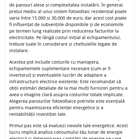
de panouri alese și complexitatea instalării. În general,
prețul mediu al unui sistem fotovoltaic rezidențial poate
varia între 15.000 și 30.000 de euro, dar acest cost poate
fi influențat de subvențiile disponibile și de economiile
pe termen lung realizate prin reducerea facturilor la
electricitate. Pe lângă costul inițial al echipamentului,
trebuie luate în considerare și cheltuielile legate de
instalare.
Acestea pot include costurile cu manopera,
echipamentele suplimentare necesare (cum ar fi
invertorul) și eventualele lucrări de adaptare a
infrastructurii electrice existente. Este recomandat să
obții estimări detaliate de la mai mulți furnizori pentru a
avea o imagine clară asupra costurilor totale implicate.
Alegerea panourilor fotovoltaice potrivite este esențială
pentru maximizarea eficienței energetice și a
rentabilității investiției tale.
Primul pas este să evaluezi nevoile tale energetice. Acest
lucru implică analiza consumului tău lunar de energie
electrică și determinarea cantității de energie pe care