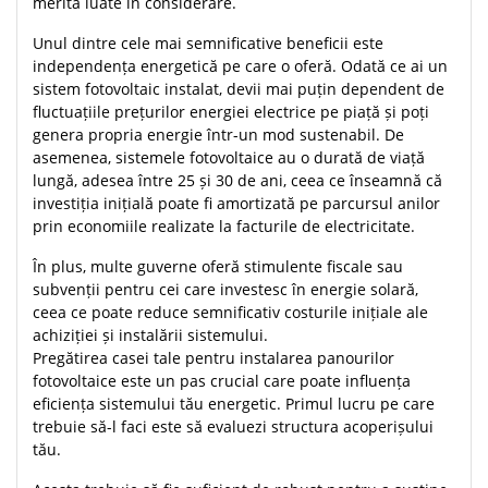
merită luate în considerare.
Unul dintre cele mai semnificative beneficii este
independența energetică pe care o oferă. Odată ce ai un
sistem fotovoltaic instalat, devii mai puțin dependent de
fluctuațiile prețurilor energiei electrice pe piață și poți
genera propria energie într-un mod sustenabil. De
asemenea, sistemele fotovoltaice au o durată de viață
lungă, adesea între 25 și 30 de ani, ceea ce înseamnă că
investiția inițială poate fi amortizată pe parcursul anilor
prin economiile realizate la facturile de electricitate.
În plus, multe guverne oferă stimulente fiscale sau
subvenții pentru cei care investesc în energie solară,
ceea ce poate reduce semnificativ costurile inițiale ale
achiziției și instalării sistemului.
Pregătirea casei tale pentru instalarea panourilor
fotovoltaice este un pas crucial care poate influența
eficiența sistemului tău energetic. Primul lucru pe care
trebuie să-l faci este să evaluezi structura acoperișului
tău.