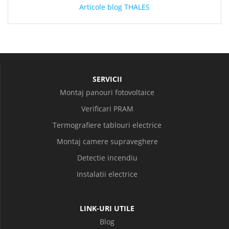
Articole blog THALES
SERVICII
Montaj panouri fotovoltaice
Verificari PRAM
Termografiere tablouri electrice
Montaj camere supraveghere
Detectie incendiu
Instalatii electrice
LINK-URI UTILE
Blog