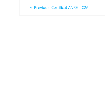
Post
Previous
Previous:
Certificat ANRE – C2A
post:
navigation