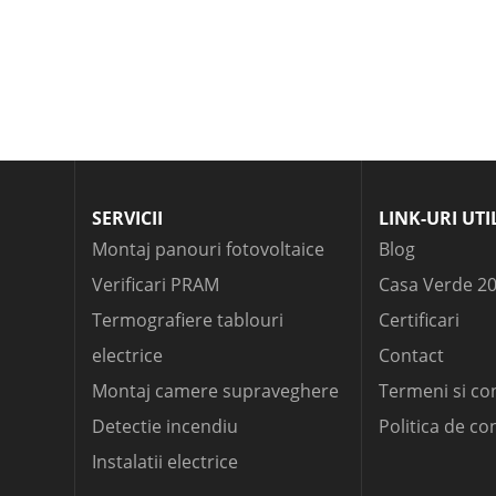
SERVICII
LINK-URI UTI
Montaj panouri fotovoltaice
Blog
Verificari PRAM
Casa Verde 2
Termografiere tablouri
Certificari
electrice
Contact
Montaj camere supraveghere
Termeni si con
Detectie incendiu
Politica de co
Instalatii electrice