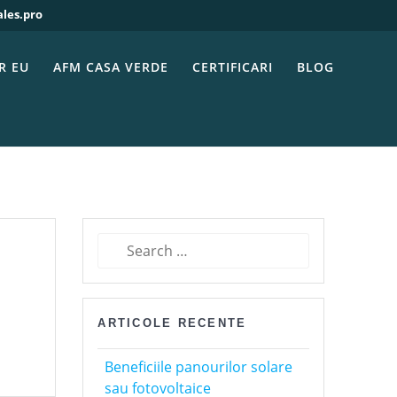
ales.pro
FICAT 2025
R EU
AFM CASA VERDE
CERTIFICARI
BLOG
Search
for:
ARTICOLE RECENTE
Beneficiile panourilor solare
sau fotovoltaice