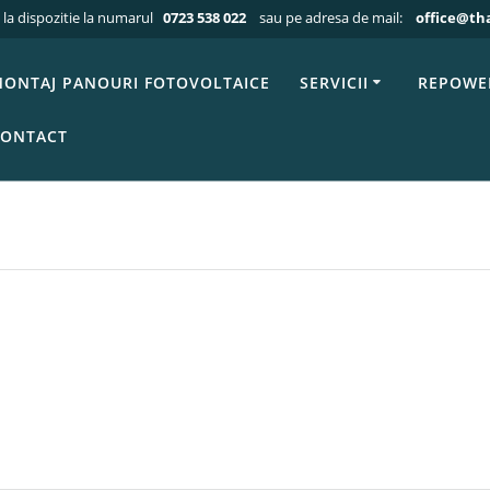
 la dispozitie la numarul
0723 538 022
sau pe adresa de mail:
office@th
Acasa
»
Portfolio
»
CARBON FOOTPRINT CERTIFICAT 2025
OTPRINT CERTI
ONTAJ PANOURI FOTOVOLTAICE
SERVICII
REPOWE
ONTACT