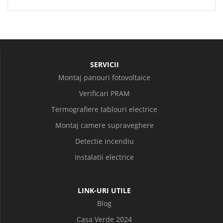
SERVICII
Montaj panouri fotovoltaice
Verificari PRAM
Termografiere tablouri electrice
Montaj camere supraveghere
Detectie incendiu
Instalatii electrice
LINK-URI UTILE
Blog
Casa Verde 2024