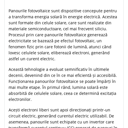
Panourile fotovoltaice sunt dispozitive concepute pentru
a transforma energia solară în energie electrică. Acestea
sunt formate din celule solare, care sunt realizate din
materiale semiconductoare, cel mai frecvent siliciu.
Procesul prin care panourile fotovoltaice generează
electricitate se bazează pe efectul fotovoltaic, un
fenomen fizic prin care fotonii de lumină, atunci când
lovesc celulele solare, eliberează electroni, generând
astfel un curent electric.
Această tehnologie a evoluat semnificativ în ultimele
decenii, devenind din ce în ce mai eficientă și accesibilă.
Funcționarea panourilor fotovoltaice se poate împărți în
mai multe etape. În primul rând, lumina solară este
absorbită de celulele solare, ceea ce determină excitația
electronilor.
Acești electroni liberi sunt apoi direcționați printr-un
circuit electric, generând curentul electric utilizabil. De
asemenea, panourile sunt echipate cu un invertor care
transformă curentul continuu (CC) generat de panouri în