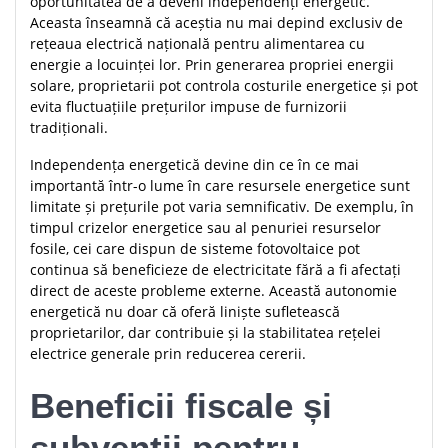
oportunitatea de a deveni independenți energetic.
Aceasta înseamnă că aceștia nu mai depind exclusiv de
rețeaua electrică națională pentru alimentarea cu
energie a locuinței lor. Prin generarea propriei energii
solare, proprietarii pot controla costurile energetice și pot
evita fluctuațiile prețurilor impuse de furnizorii
tradiționali.
Independența energetică devine din ce în ce mai
importantă într-o lume în care resursele energetice sunt
limitate și prețurile pot varia semnificativ. De exemplu, în
timpul crizelor energetice sau al penuriei resurselor
fosile, cei care dispun de sisteme fotovoltaice pot
continua să beneficieze de electricitate fără a fi afectați
direct de aceste probleme externe. Această autonomie
energetică nu doar că oferă liniște sufletească
proprietarilor, dar contribuie și la stabilitatea rețelei
electrice generale prin reducerea cererii.
Beneficii fiscale și
subvenții pentru