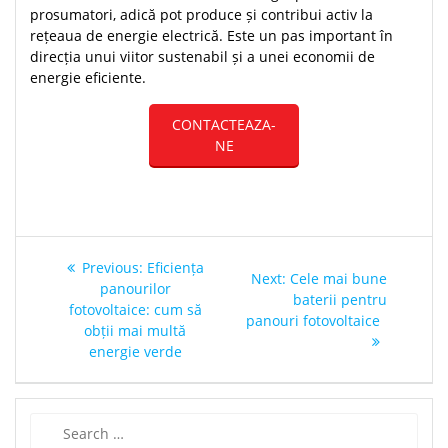
prosumatori, adică pot produce și contribui activ la
rețeaua de energie electrică. Este un pas important în
direcția unui viitor sustenabil și a unei economii de
energie eficiente.
CONTACTEAZA-
NE
Post
Previous
Previous:
Eficiența
Next
Next:
Cele mai bune
navigation
post:
panourilor
post:
baterii pentru
fotovoltaice: cum să
panouri fotovoltaice
obții mai multă
energie verde
Search
for: