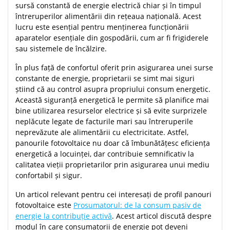
sursă constantă de energie electrică chiar și în timpul
întreruperilor alimentării din rețeaua națională. Acest
lucru este esențial pentru menținerea funcționării
aparatelor esențiale din gospodării, cum ar fi frigiderele
sau sistemele de încălzire.
În plus față de confortul oferit prin asigurarea unei surse
constante de energie, proprietarii se simt mai siguri
știind că au control asupra propriului consum energetic.
Această siguranță energetică le permite să planifice mai
bine utilizarea resurselor electrice și să evite surprizele
neplăcute legate de facturile mari sau întreruperile
neprevăzute ale alimentării cu electricitate. Astfel,
panourile fotovoltaice nu doar că îmbunătățesc eficiența
energetică a locuinței, dar contribuie semnificativ la
calitatea vieții proprietarilor prin asigurarea unui mediu
confortabil și sigur.
Un articol relevant pentru cei interesați de profil panouri
fotovoltaice este
Prosumatorul: de la consum pasiv de
energie la contribuție activă
. Acest articol discută despre
modul în care consumatorii de energie pot deveni