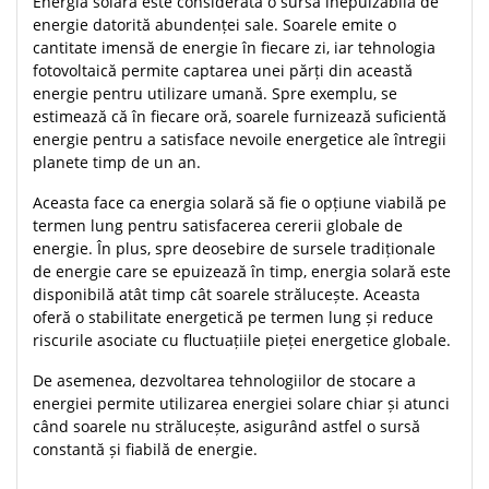
Energia solară este considerată o sursă inepuizabilă de
energie datorită abundenței sale. Soarele emite o
cantitate imensă de energie în fiecare zi, iar tehnologia
fotovoltaică permite captarea unei părți din această
energie pentru utilizare umană. Spre exemplu, se
estimează că în fiecare oră, soarele furnizează suficientă
energie pentru a satisface nevoile energetice ale întregii
planete timp de un an.
Aceasta face ca energia solară să fie o opțiune viabilă pe
termen lung pentru satisfacerea cererii globale de
energie. În plus, spre deosebire de sursele tradiționale
de energie care se epuizează în timp, energia solară este
disponibilă atât timp cât soarele strălucește. Aceasta
oferă o stabilitate energetică pe termen lung și reduce
riscurile asociate cu fluctuațiile pieței energetice globale.
De asemenea, dezvoltarea tehnologiilor de stocare a
energiei permite utilizarea energiei solare chiar și atunci
când soarele nu strălucește, asigurând astfel o sursă
constantă și fiabilă de energie.