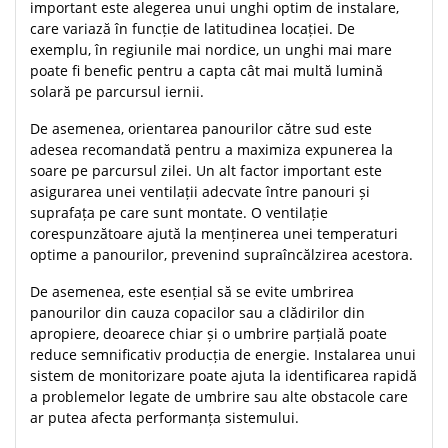
important este alegerea unui unghi optim de instalare,
care variază în funcție de latitudinea locației. De
exemplu, în regiunile mai nordice, un unghi mai mare
poate fi benefic pentru a capta cât mai multă lumină
solară pe parcursul iernii.
De asemenea, orientarea panourilor către sud este
adesea recomandată pentru a maximiza expunerea la
soare pe parcursul zilei. Un alt factor important este
asigurarea unei ventilații adecvate între panouri și
suprafața pe care sunt montate. O ventilație
corespunzătoare ajută la menținerea unei temperaturi
optime a panourilor, prevenind supraîncălzirea acestora.
De asemenea, este esențial să se evite umbrirea
panourilor din cauza copacilor sau a clădirilor din
apropiere, deoarece chiar și o umbrire parțială poate
reduce semnificativ producția de energie. Instalarea unui
sistem de monitorizare poate ajuta la identificarea rapidă
a problemelor legate de umbrire sau alte obstacole care
ar putea afecta performanța sistemului.