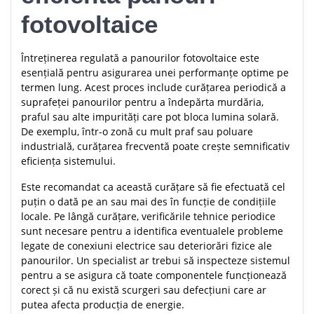
fotovoltaice
Întreținerea regulată a panourilor fotovoltaice este
esențială pentru asigurarea unei performanțe optime pe
termen lung. Acest proces include curățarea periodică a
suprafeței panourilor pentru a îndepărta murdăria,
praful sau alte impurități care pot bloca lumina solară.
De exemplu, într-o zonă cu mult praf sau poluare
industrială, curățarea frecventă poate crește semnificativ
eficiența sistemului.
Este recomandat ca această curățare să fie efectuată cel
puțin o dată pe an sau mai des în funcție de condițiile
locale. Pe lângă curățare, verificările tehnice periodice
sunt necesare pentru a identifica eventualele probleme
legate de conexiuni electrice sau deteriorări fizice ale
panourilor. Un specialist ar trebui să inspecteze sistemul
pentru a se asigura că toate componentele funcționează
corect și că nu există scurgeri sau defecțiuni care ar
putea afecta producția de energie.