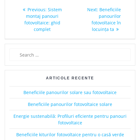
Post
Previous
Next
Previous:
Sistem
Next:
Beneficiile
navigation
post:
post:
montaj panouri
panourilor
fotovoltaice: ghid
fotovoltaice în
complet
locuința ta
Search
for:
ARTICOLE RECENTE
Beneficiile panourilor solare sau fotovoltaice
Beneficiile panourilor fotovoltaice solare
Energie sustenabilă: Profiluri eficiente pentru panouri
fotovoltaice
Beneficiile kiturilor fotovoltaice pentru o casă verde