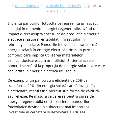
Mihai Balescu
Articole blog THALES
June 14,
2025
|
0
Eficiența panourilor fotovoltaice reprezintă un aspect
esențial în domeniul energiei regenerabile, având un
impact direct asupra costurilor de producție a energiei
electrice și asupra rentabilității investițiilor în
tehnologiile solare. Panourile fotovoltaice transformă
energia solară în energie electrică printr-un proces
complex, care implică utilizarea materialelor
semiconductoare, cum ar fi siliciul. Eficiența acestor
panouri se referă la proporția de energie solară care este
convertită în energie electrică utilizabilă.
De exemplu, un panou cu o eficiență de 20% va
transforma 20% din energia solară care îl lovește în
electricitate, restul fiind pierdut sub formă de căldură
sau reflexie. Pe măsură ce cererea pentru surse de
energie regenerabilă crește, eficiența panourilor
fotovoltaice devine un subiect tot mai important.
Investițiile în cercetare și dezvoltare au dus la