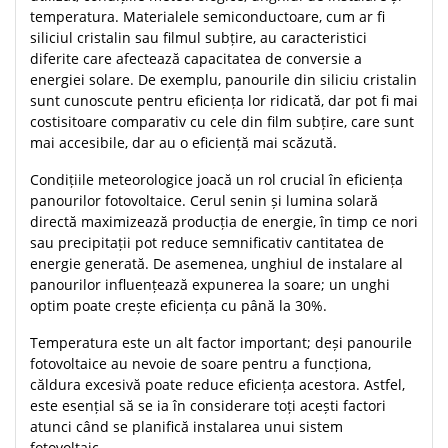
temperatura. Materialele semiconductoare, cum ar fi
siliciul cristalin sau filmul subțire, au caracteristici
diferite care afectează capacitatea de conversie a
energiei solare. De exemplu, panourile din siliciu cristalin
sunt cunoscute pentru eficiența lor ridicată, dar pot fi mai
costisitoare comparativ cu cele din film subțire, care sunt
mai accesibile, dar au o eficiență mai scăzută.
Condițiile meteorologice joacă un rol crucial în eficiența
panourilor fotovoltaice. Cerul senin și lumina solară
directă maximizează producția de energie, în timp ce nori
sau precipitații pot reduce semnificativ cantitatea de
energie generată. De asemenea, unghiul de instalare al
panourilor influențează expunerea la soare; un unghi
optim poate crește eficiența cu până la 30%.
Temperatura este un alt factor important; deși panourile
fotovoltaice au nevoie de soare pentru a funcționa,
căldura excesivă poate reduce eficiența acestora. Astfel,
este esențial să se ia în considerare toți acești factori
atunci când se planifică instalarea unui sistem
fotovoltaic.